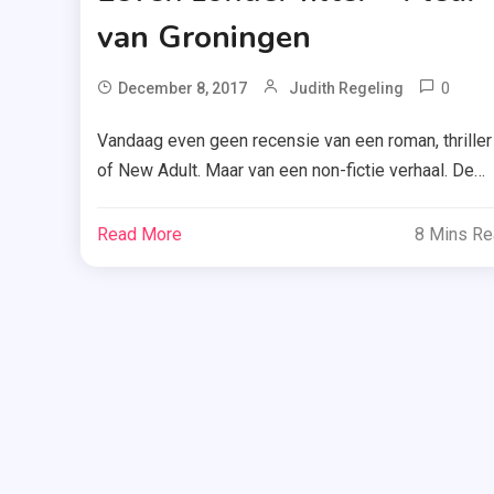
van Groningen
0
T
December 8, 2017
Judith Regeling
Fle
Vandaag even geen recensie van een roman, thriller
Gro
of New Adult. Maar van een non-fictie verhaal. De
,
beschrijving van Leven zonder filter van Fleur van
Hoo
Groningen klonk mij vooral herkenbaar in de oren. En
Read More
8 Mins R
,
daarom wilde ik graag weten wat Fleur erover te
Lev
zeggen had. Ik laat je hieronder weten of ik heb
Zon
gevonden wat […]
Filt
,
Ove
Uit