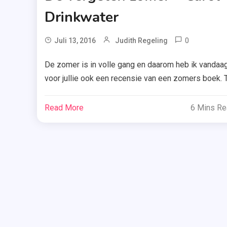
Drinkwater
0
Tagge
Juli 13, 2016
Judith Regeling
Carol
De zomer is in volle gang en daarom heb ik vandaa
Drinkwat
voor jullie ook een recensie van een zomers boek. 
,
midden op een prachtige Franse landgoed speelt h
De
verhaal uit De vergeten zomer zich af. A.W. Bruna
Vergeten
Read More
6 Mins R
heeft deze boektour opgezet, dus ik wil ze erg
Zomer
,
bedanken voor het boek! De druivenoogst is altijd
Literair
een […]
Werk