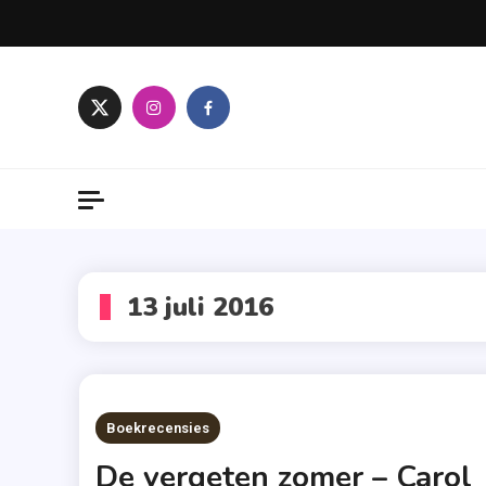
Skip
to
content
13 juli 2016
Boekrecensies
De vergeten zomer – Carol