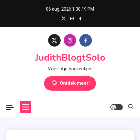
Skip
06 aug, 2026
1:38:20 PM
to
content
JudithBlogtSolo
Voor al je boekentips!
Ontdek meer!