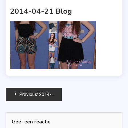
1 MIN READ
2014-04-21 Blog
Bericht
Previous:
2014-04-21 blog
navigatie
Geef een reactie