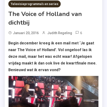
2 MINS READ
Televisieprogramma's en series
The Voice of Holland van
dichtbij
6
Tagged
Januari 20, 2016
Judith Regeling
Coaches
Begin december kreeg ik een mail met ‘Je gaat
,
naar The Voice of Holland’. Vol ongeloof las ik
Ivan
deze mail, maar het was echt waar! Afgelopen
,
vrijdag maakt ik dan ook live de kwartfinale mee.
The
Benieuwd wat ik ervan vond?
Voice
Of
Holland