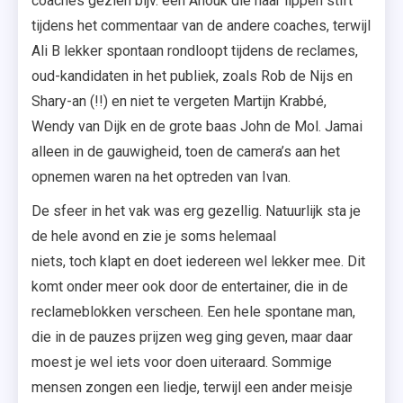
coaches gezien bijv. een Anouk die haar lippen stift
tijdens het commentaar van de andere coaches, terwijl
Ali B lekker spontaan rondloopt tijdens de reclames,
oud-kandidaten in het publiek, zoals Rob de Nijs en
Shary-an (!!) en niet te vergeten Martijn Krabbé,
Wendy van Dijk en de grote baas John de Mol. Jamai
alleen in de gauwigheid, toen de camera’s aan het
opnemen waren na het optreden van Ivan.
De sfeer in het vak was erg gezellig. Natuurlijk sta je
de hele avond en zie je soms helemaal
niets, toch klapt en doet iedereen wel lekker mee. Dit
komt onder meer ook door de entertainer, die in de
reclameblokken verscheen. Een hele spontane man,
die in de pauzes prijzen weg ging geven, maar daar
moest je wel iets voor doen uiteraard. Sommige
mensen zongen een liedje, terwijl een ander meisje