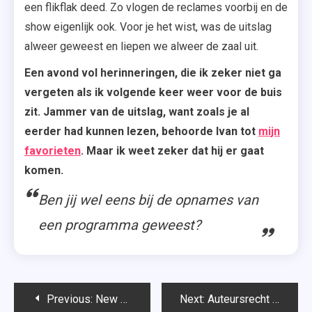
een flikflak deed. Zo vlogen de reclames voorbij en de
show eigenlijk ook. Voor je het wist, was de uitslag
alweer geweest en liepen we alweer de zaal uit.
Een avond vol herinneringen, die ik zeker niet ga
vergeten als ik volgende keer weer voor de buis
zit. Jammer van de uitslag, want zoals je al
eerder had kunnen lezen, behoorde Ivan tot
mijn
favorieten
. Maar ik weet zeker dat hij er gaat
komen.
Ben jij wel eens bij de opnames van
een programma geweest?
Bericht
Previous:
New Year’s Resolutions Tag
Next:
Auteursrecht op de verlichte Eiffeltoren