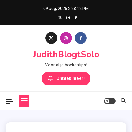
Skip
09 aug, 2026
2:28:13 PM
to
content
JudithBlogtSolo
Voor al je boekentips!
Ontdek meer!