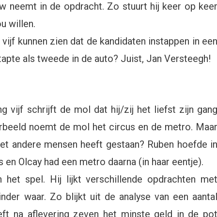
uw neemt in de opdracht. Zo stuurt hij keer op kee
u willen.
g vijf kunnen zien dat de kandidaten instappen in ee
apte als tweede in de auto? Juist, Jan Versteegh!
vijf schrijft de mol dat hij/zij het liefst zijn gan
voorbeeld noemt de mol het circus en de metro. Maa
met andere mensen heeft gestaan? Ruben hoefde i
ats en Olcay had een metro daarna (in haar eentje).
 het spel. Hij lijkt verschillende opdrachten me
nder waar. Zo blijkt uit de analyse van een aanta
eft na aflevering zeven het minste geld in de po