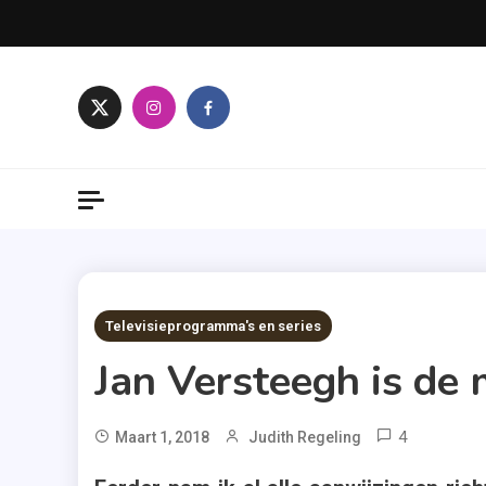
Skip
to
content
3 MINS READ
Televisieprogramma's en series
Jan Versteegh is de 
4
Tagge
Maart 1, 2018
Judith Regeling
Jan