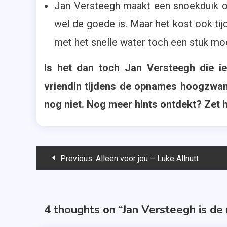
Jan Versteegh maakt een snoekduik om
wel de goede is. Maar het kost ook ti
met het snelle water toch een stuk moe
Is het dan toch Jan Versteegh die ie
vriendin tijdens de opnames hoogzwan
nog niet. Nog meer hints ontdekt? Zet h
Bericht
Previous:
Alleen voor jou – Luke Allnutt
navigatie
4 thoughts on “
Jan Versteegh is de 