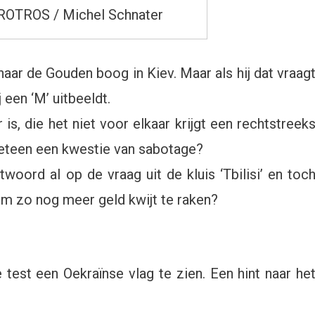
VROTROS / Michel Schnater
naar de Gouden boog in Kiev. Maar als hij dat vraag
j een ‘M’ uitbeeldt.
is, die het niet voor elkaar krijgt een rechtstreek
Meteen een kwestie van sabotage?
woord al op de vraag uit de kluis ‘Tbilisi’ en toc
 Om zo nog meer geld kwijt te raken?
 test een Oekraïnse vlag te zien. Een hint naar he