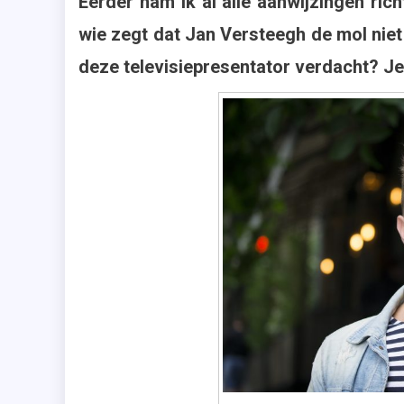
Eerder nam ik al alle aanwijzingen ri
Verstee
,
wie zegt dat Jan Versteegh de mol niet
WIDM
deze televisiepresentator verdacht? Je 
,
Wie
Is
De
Mol