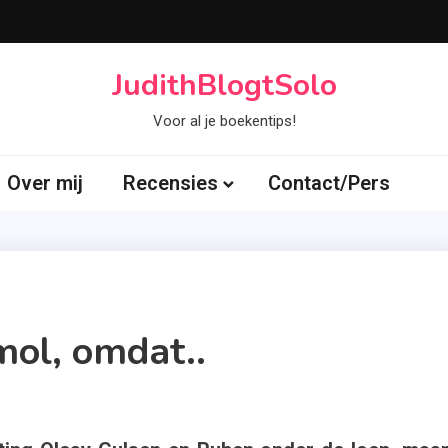
JudithBlogtSolo
Voor al je boekentips!
Over mij
Recensies
Contact/Pers
mol, omdat..
d