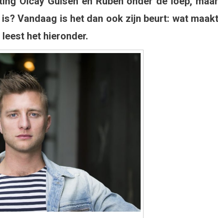
chting Olcay Gulsen en Ruben onder de loep, maa
gh
 is? Vandaag is het dan ook zijn beurt: wat maak
leest het hieronder.