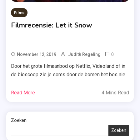
Films
Filmrecensie: Let it Snow
0
Tagged
November 12, 2019
Judith Regeling
Boekverfi
Door het grote filmaanbod op Netflix, Videoland of in
,
de bioscoop zie je soms door de bomen het bos niet
John
meer. Welke film is nu de moeite waard en welke kun
Green
je beter overslaan? Tijd om daar mijn mening over te
Read More
4 Mins Read
,
geven. Vanaf vandaag introduceer ik namelijk iets
Kerst
nieuws op mijn blog: filmrecensies! En ik […]
2019
,
Zoeken
Kerstfilm
Zoeken
,