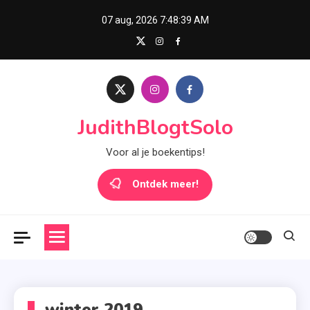
Skip
07 aug, 2026
7:48:39 AM
to
content
JudithBlogtSolo
Voor al je boekentips!
Ontdek meer!
winter 2019