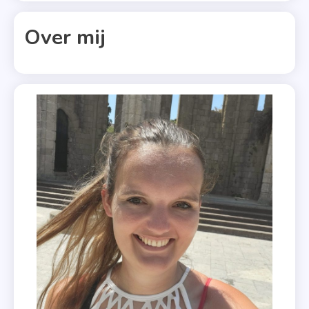
Lauren
Myracle
Over mij
,
Let It
Snow
,
Maureen
Johnson
,
Netflix
,
Winter
2019
,
Winterfilm