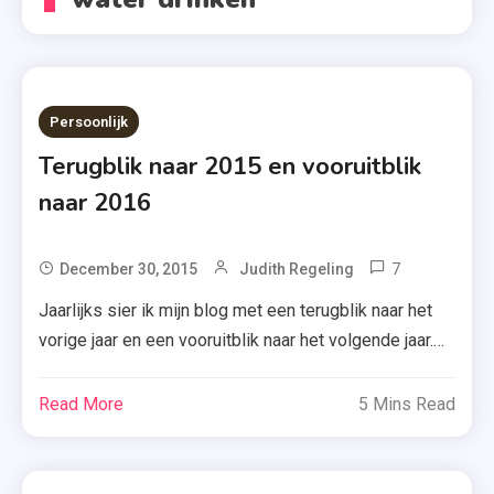
Persoonlijk
Terugblik naar 2015 en vooruitblik
naar 2016
7
Tagged
December 30, 2015
Judith Regeling
Doelen
Jaarlijks sier ik mijn blog met een terugblik naar het
Voor
vorige jaar en een vooruitblik naar het volgende jaar.
2016
Dit jaar sla ik het zeker ook niet over. Dus laten we
,
kijken, welke doelen (geen voornemens) ik mijzelf
Read More
5 Mins Read
Terugblik
heb gesteld voor 2015 en of ik er tevreden over ben.
Naar
Terugblik naar ’15 Minder stress en meer
2015
zelfvertrouwen […]