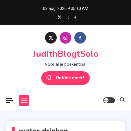
Skip
09 aug, 2026
9:35:10 AM
to
content
JudithBlogtSolo
Voor al je boekentips!
Ontdek meer!
water drinken