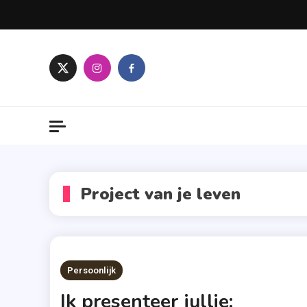
Skip
to
content
Project van je leven
Persoonlijk
Ik presenteer jullie: