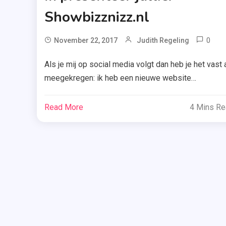
Showbizznizz.nl
0
November 22, 2017
Judith Regeling
Mi
Als je mij op social media volgt dan heb je het vast 
,
meegekregen: ik heb een nieuwe website
Pr
Showbizznizz. Wees niet bang: ik stop zeker niet 
Va
Judithblogtsolo. Maar ik moet nu wel mijn tijd
Le
Read More
4 Mins R
verdelen. Vandaag vertel ik jullie alles hierover. Waa
,
het allemaal begon? Zoals sommige van jullie
Sh
waarschijnlijk weten, studeer ik […]
,
Ut