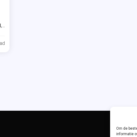
Tagged
een
ar
,
ry
ead
e
or
heimen
n
scarbury
l
te
Om de beste
informatie o
enzeloos