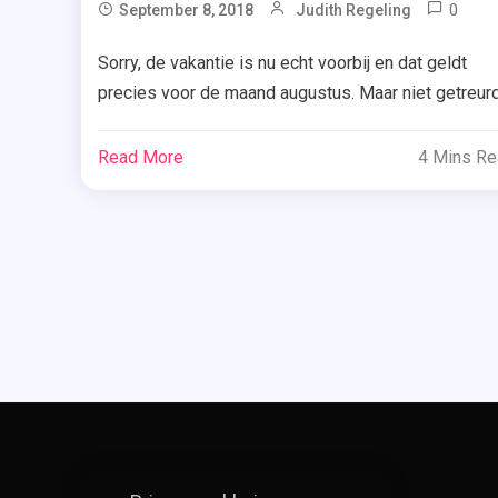
0
September 8, 2018
Judith Regeling
All
Sorry, de vakantie is nu echt voorbij en dat geldt
Ma
precies voor de maand augustus. Maar niet getreurd
Jij
want dat betekent alleen maar dat er weer een
,
bookhaul voor jullie klaarstaat. Benieuwd welke
Car
Read More
4 Mins R
boeken ik heb gekocht en gekregen vorige maand?
Sle
,
Let dan op. Klik vooral op de cover van een boek vo
De
meer informatie. […]
Ge
Va
Ro
Hal
,
De
Sek
,
Gr