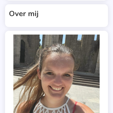
,
Loes
Over mij
Luca
En
Liz
,
Saskia
M.N.
Oudshoorn
,
Toeval
Bestaat
Niet
,
Verhalenbun
,
Zomer