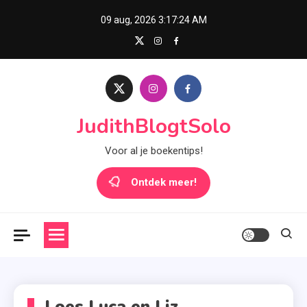
Skip
09 aug, 2026
3:17:24 AM
to
content
JudithBlogtSolo
Voor al je boekentips!
Ontdek meer!
Loes Luca en Liz