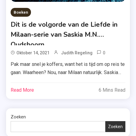
Boeken
Dit is de volgorde van de Liefde in
Milaan-serie van Saskia M.N.
Oudshoorn
0
Tagged
Oktober 14, 2021
Judith Regeling
Casa
Pak maar snel je koffers, want het is tijd om op reis te
Dell
gaan. Waarheen? Nou, naar Milaan natuurlijk. Saskia
Amore
M.N. Oudshoorn neemt je vandaag – met de lancering
,
van haar bundel ‘Liefde in Milaan’ – mee naar deze
Read More
6 Mins Read
Kobo
Italiaanse stad. Figuurlijk dan. Maak kennis met
Plus
‘Liefde in Milaan’ Heb je recent genoten van de […]
,
Liefde
Zoeken
In
Zoeken
Milaan