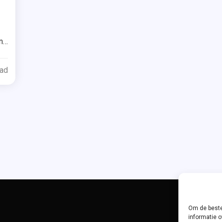
ged
n
n
ok
ead
r
ar
Om de beste
informatie o