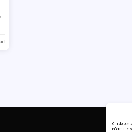
d
n
on
ead
and
ival
Om de beste
informatie o