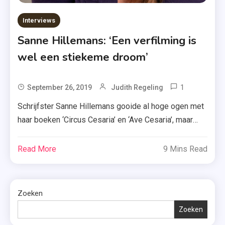
Interviews
Sanne Hillemans: ‘Een verfilming is
wel een stiekeme droom’
1
Tagged
September 26, 2019
Judith Regeling
Auteur
Schrijfster Sanne Hillemans gooide al hoge ogen met
,
haar boeken ‘Circus Cesaria’ en ‘Ave Cesaria’, maar
Ave
binnenkort kan iedereen haar kennen van ‘De actrice in
Cesaria
mij’. Een goed moment om de auteur achter deze
Read More
9 Mins Read
,
meeslepende boeken te spreken over haar nieuwe
Circus
uitgave, haar eigen angsten, het uitgeven in Eigen
Cesaria
Beheer en eventuele toekomstplannen. Gefeliciteerd,
,
Zoeken
je […]
De
Zoeken
Actrice