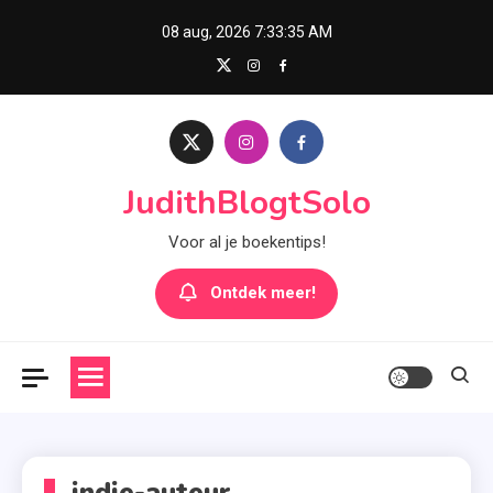
Skip
08 aug, 2026
7:33:35 AM
to
content
JudithBlogtSolo
Voor al je boekentips!
Ontdek meer!
indie-auteur