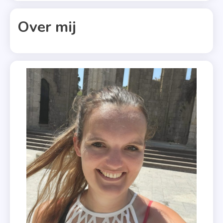
In Mij
,
Over mij
Indie-
Auteur
,
Interview
,
Sanne
Hilleman