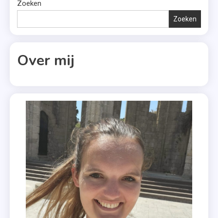
Meisjes
Zoeken
Van
Zoeken
Mevrouw
De Wit
,
Over mij
De
Prinses
,
Eerlijk
Zullen
We
Alles
Delen
,
Kiera
Cass
,
Miss