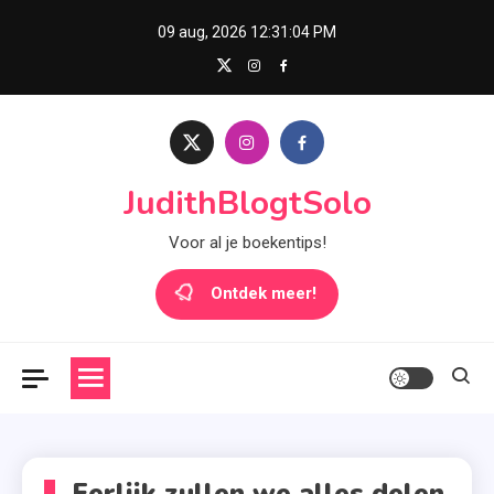
Skip
09 aug, 2026
12:31:04 PM
to
content
JudithBlogtSolo
Voor al je boekentips!
Ontdek meer!
Eerlijk zullen we alles delen