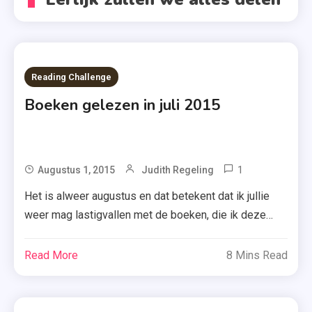
Reading Challenge
Boeken gelezen in juli 2015
1
Tagged
Augustus 1, 2015
Judith Regeling
Astrid
Het is alweer augustus en dat betekent dat ik jullie
Harrewijn
weer mag lastigvallen met de boeken, die ik deze
,
maand heb gelezen. Hoewel ik een lijstje had
Barbara
gemaakt van ’to read in juli 2015′ kwam ik er net
Read More
8 Mins Read
Kuipers
achter dat ik geen van deze boeken heb gelezen.
,
Leuker voor jullie om weer nieuwe te leren […]
De