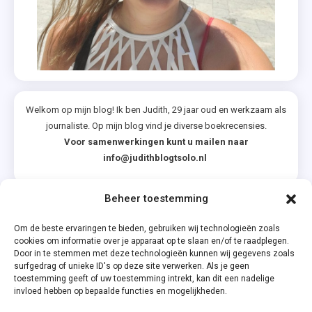
Communicat
,
Niet Te
Filmen
,
Patricia
Welkom op mijn blog! Ik ben Judith, 29 jaar oud en werkzaam als
Perquin
journaliste. Op mijn blog vind je diverse boekrecensies.
,
Voor samenwerkingen kunt u mailen naar
Tess
info@judithblogtsolo.nl
Stimson
Beheer toestemming
Categorieën
Om de beste ervaringen te bieden, gebruiken wij technologieën zoals
cookies om informatie over je apparaat op te slaan en/of te raadplegen.
Door in te stemmen met deze technologieën kunnen wij gegevens zoals
surfgedrag of unieke ID's op deze site verwerken. Als je geen
toestemming geeft of uw toestemming intrekt, kan dit een nadelige
invloed hebben op bepaalde functies en mogelijkheden.