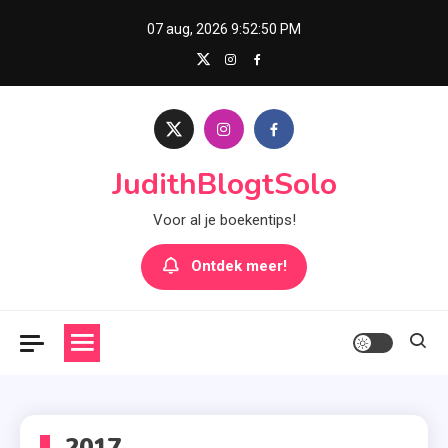
Skip
07 aug, 2026
9:52:50 PM
to
content
JudithBlogtSolo
Voor al je boekentips!
Ontdek meer!
2017