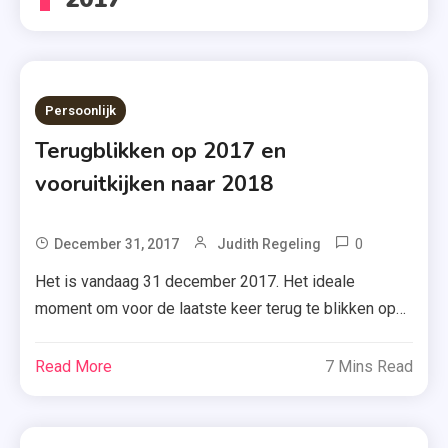
Persoonlijk
Terugblikken op 2017 en
vooruitkijken naar 2018
0
Tagged
December 31, 2017
Judith Regeling
2016
Het is vandaag 31 december 2017. Het ideale
,
moment om voor de laatste keer terug te blikken op
2017
het bijna afgelopen jaar, maar om ook gelijk plannen te
,
maken voor het komende jaar. Kijk jij mee of ik al mijn
Read More
7 Mins Read
2018
doelen (die ik in 2016 heb opgesteld) heb gehaald en
,
welke doelen ik in 2018 […]
Gelukkig