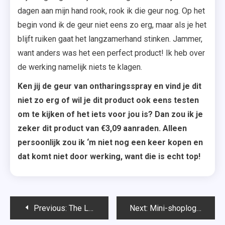
dagen aan mijn hand rook, rook ik die geur nog. Op het
begin vond ik de geur niet eens zo erg, maar als je het
blijft ruiken gaat het langzamerhand stinken. Jammer,
want anders was het een perfect product! Ik heb over
de werking namelijk niets te klagen.
Ken jij de geur van ontharingsspray en vind je dit
niet zo erg of wil je dit product ook eens testen
om te kijken of het iets voor jou is? Dan zou ik je
zeker dit product van €3,09 aanraden. Alleen
persoonlijk zou ik ‘m niet nog een keer kopen en
dat komt niet door werking, want die is echt top!
Bericht
Previous:
The Lately Tag♥
Next:
Mini-shoplog: Action en Kruidvat