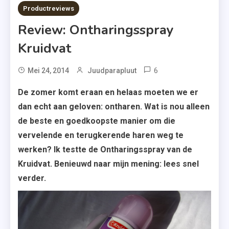
2 MINS READ
Productreviews
Review: Ontharingsspray
Kruidvat
6
Mei 24, 2014
Juudparapluut
De zomer komt eraan en helaas moeten we er
dan echt aan geloven: ontharen. Wat is nou alleen
de beste en goedkoopste manier om die
vervelende en terugkerende haren weg te
werken? Ik testte de Ontharingsspray van de
Kruidvat. Benieuwd naar mijn mening: lees snel
verder.