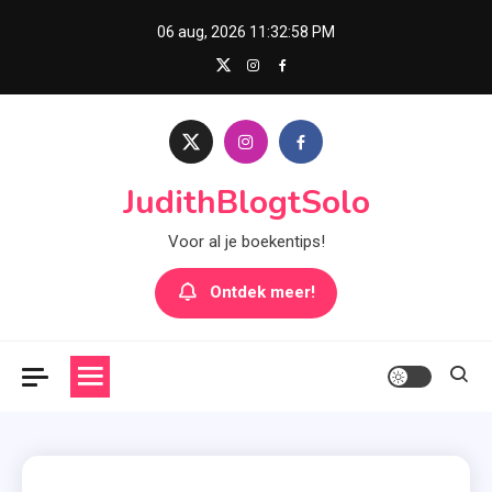
Skip
06 aug, 2026
11:32:59 PM
to
content
JudithBlogtSolo
Voor al je boekentips!
Ontdek meer!