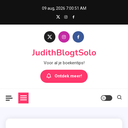
Skip
09 aug, 2026
7:00:53 AM
to
content
JudithBlogtSolo
Voor al je boekentips!
Ontdek meer!