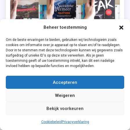
Beheer toestemming
Om de beste ervaringen te bieden, gebruiken wij technologieën zoals
cookies om informatie over je apparaat op te slaan en/of te raadplegen.
Door in te stemmen met deze technologieën kunnen wij gegevens zoals
surfgedrag of unieke ID's op deze site verwerken. Als je geen
toestemming geeft of uw toestemming intrekt, kan dit een nadelige
invloed hebben op bepaalde functies en mogelijkheden.
Accepteren
Reading Challenge
Weigeren
Reading Challenge 2023 | Deze 17 boeken las ik
Bekijk voorkeuren
in de afgelopen vier maanden
0
mei 1, 2023
Judith Regeling
Cookiebeleid
Privacyverklaring