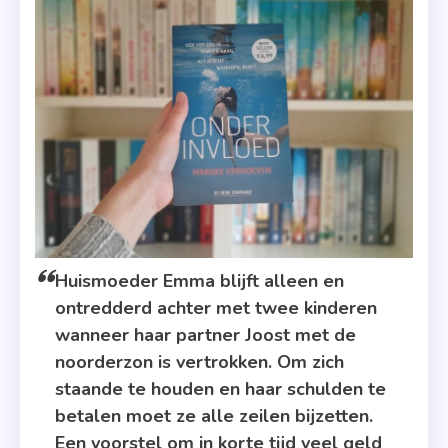
HarperCollins
,
Hope
Again
,
Ik
Vergeet
Je Niet
,
Mona
Kasten
Huismoeder Emma blijft alleen en
,
ontredderd achter met twee kinderen
Tamara
wanneer haar partner Joost met de
Haagmans
noorderzon is vertrokken. Om zich
staande te houden en haar schulden te
betalen moet ze alle zeilen bijzetten.
Een voorstel om in korte tijd veel geld