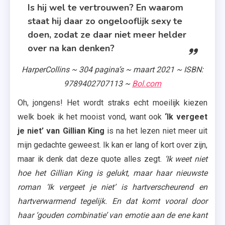
Is hij wel te vertrouwen? En waarom
staat hij daar zo ongelooflijk sexy te
doen, zodat ze daar niet meer helder
over na kan denken?
HarperCollins ~ 304 pagina’s ~ maart 2021 ~ ISBN:
9789402707113 ~
Bol.com
Oh, jongens! Het wordt straks echt moeilijk kiezen
welk boek ik het mooist vond, want ook
‘Ik vergeet
je niet’ van Gillian King
is na het lezen niet meer uit
mijn gedachte geweest. Ik kan er lang of kort over zijn,
maar ik denk dat deze quote alles zegt.
‘Ik weet niet
hoe het Gillian King is gelukt, maar haar nieuwste
roman ‘Ik vergeet je niet’ is hartverscheurend en
hartverwarmend tegelijk. En dat komt vooral door
haar ‘gouden combinatie’ van emotie aan de ene kant