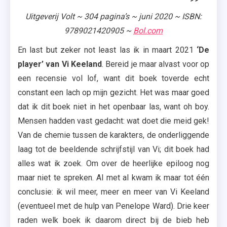
Uitgeverij Volt ~ 304 pagina’s ~ juni 2020 ~ ISBN:
9789021420905 ~
Bol.com
En last but zeker not least las ik in maart 2021
‘De
player’ van Vi Keeland
. Bereid je maar alvast voor op
een recensie vol lof, want dit boek toverde echt
constant een lach op mijn gezicht. Het was maar goed
dat ik dit boek niet in het openbaar las, want oh boy.
Mensen hadden vast gedacht: wat doet die meid gek!
Van de chemie tussen de karakters, de onderliggende
laag tot de beeldende schrijfstijl van Vi; dit boek had
alles wat ik zoek. Om over de heerlijke epiloog nog
maar niet te spreken. Al met al kwam ik maar tot één
conclusie: ik wil meer, meer en meer van Vi Keeland
(eventueel met de hulp van Penelope Ward). Drie keer
raden welk boek ik daarom direct bij de bieb heb