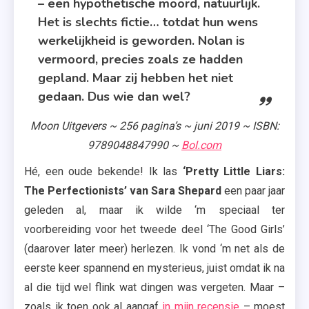
– een hypothetische moord, natuurlijk.
Het is slechts fictie… totdat hun wens
werkelijkheid is geworden. Nolan is
vermoord, precies zoals ze hadden
gepland. Maar zij hebben het niet
gedaan. Dus wie dan wel?
Moon Uitgevers ~ 256 pagina’s ~ juni 2019 ~ ISBN:
9789048847990 ~
Bol.com
Hé, een oude bekende! Ik las
‘Pretty Little Liars:
The Perfectionists’ van Sara Shepard
een paar jaar
geleden al, maar ik wilde ‘m speciaal ter
voorbereiding voor het tweede deel ‘The Good Girls’
(daarover later meer) herlezen. Ik vond ‘m net als de
eerste keer spannend en mysterieus, juist omdat ik na
al die tijd wel flink wat dingen was vergeten. Maar –
zoals ik toen ook al aangaf
in mijn recensie
– moest