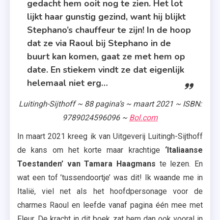
gedacht hem ooit nog te zien. Het lot
lijkt haar gunstig gezind, want hij blijkt
Stephano’s chauffeur te zijn! In de hoop
dat ze via Raoul bij Stephano in de
buurt kan komen, gaat ze met hem op
date. En stiekem vindt ze dat eigenlijk
helemaal niet erg…
Luitingh-Sijthoff ~ 88 pagina’s ~ maart 2021 ~ ISBN:
9789024596096 ~
Bol.com
In maart 2021 kreeg ik van Uitgeverij Luitingh-Sijthoff
de kans om het korte maar krachtige
‘Italiaanse
Toestanden’ van Tamara Haagmans
te lezen. En
wat een tof ’tussendoortje’ was dit! Ik waande me in
Italië, viel net als het hoofdpersonage voor de
charmes Raoul en leefde vanaf pagina één mee met
Fleur. De kracht in dit boek zat hem dan ook vooral in