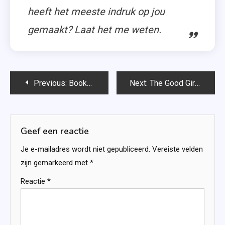
heeft het meeste indruk op jou
gemaakt? Laat het me weten.
Bericht
Previous:
Bookhaul maart 2021
Next:
The Good Girls (The Perfectionists #2) – Sara Shepard
navigatie
Geef een reactie
Je e-mailadres wordt niet gepubliceerd.
Vereiste velden
zijn gemarkeerd met
*
Reactie
*