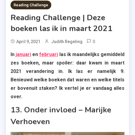
15 MINS READ
Reading Challenge
Reading Challenge | Deze
boeken las ik in maart 2021
0
Tagged
April 9, 2021
Judith Regeling
Anna
In
januari
en
februari
las ik maandelijks gemiddeld
West
zes boeken, maar spoiler: daar kwam in maart
,
2021 verandering in. Ik las er namelijk 9.
Boekerij
Benieuwd welke boeken dat waren en welke titels
,
er bovenuit staken? Ik vertel je er vandaag alles
Crime
over.
Compagnie
,
13. Onder invloed – Marijke
Gillian
Verhoeven
King
,