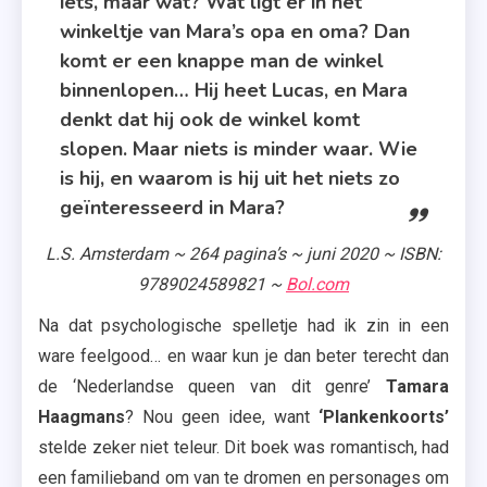
iets, maar wat? Wat ligt er in het
winkeltje van Mara’s opa en oma? Dan
komt er een knappe man de winkel
binnenlopen… Hij heet Lucas, en Mara
denkt dat hij ook de winkel komt
slopen. Maar niets is minder waar. Wie
is hij, en waarom is hij uit het niets zo
geïnteresseerd in Mara?
L.S. Amsterdam ~ 264 pagina’s ~ juni 2020 ~ ISBN:
9789024589821 ~
Bol.com
Na dat psychologische spelletje had ik zin in een
ware feelgood… en waar kun je dan beter terecht dan
de ‘Nederlandse queen van dit genre’
Tamara
Haagmans
? Nou geen idee, want
‘Plankenkoorts’
stelde zeker niet teleur. Dit boek was romantisch, had
een familieband om van te dromen en personages om