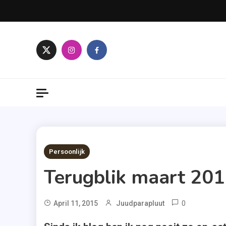
Skip
to
content
2 MINS READ
Persoonlijk
Terugblik maart 20
0
April 11, 2015
Juudparapluut