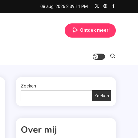
08 aug, 2026
2:39:12 PM
Ontdek meer!
Zoeken
Zoeken
Over mij