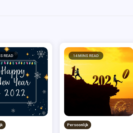
NS READ
14 MINS READ
jk
Persoonlijk