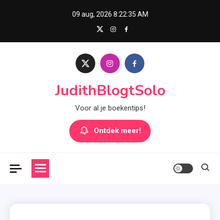
Skip
09 aug, 2026
8:22:36 AM
to
content
JudithBlogtSolo
Voor al je boekentips!
Ontdek meer!