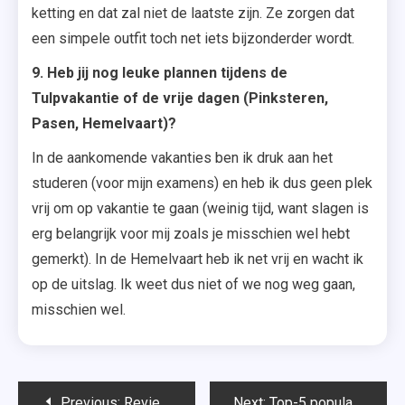
ketting en dat zal niet de laatste zijn. Ze zorgen dat
een simpele outfit toch net iets bijzonderder wordt.
9. Heb jij nog leuke plannen tijdens de
Tulpvakantie of de vrije dagen (Pinksteren,
Pasen, Hemelvaart)?
In de aankomende vakanties ben ik druk aan het
studeren (voor mijn examens) en heb ik dus geen plek
vrij om op vakantie te gaan (weinig tijd, want slagen is
erg belangrijk voor mij zoals je misschien wel hebt
gemerkt). In de Hemelvaart heb ik net vrij en wacht ik
op de uitslag. Ik weet dus niet of we nog weg gaan,
misschien wel.
Bericht
Previous:
Review: Hegron Day Cream
Next:
Top-5 populairste blogposts