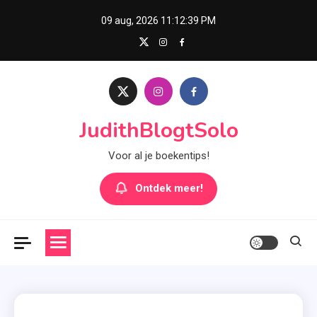
Skip
09 aug, 2026
11:12:40 PM
to
content
JudithBlogtSolo
Voor al je boekentips!
Ontdek meer!