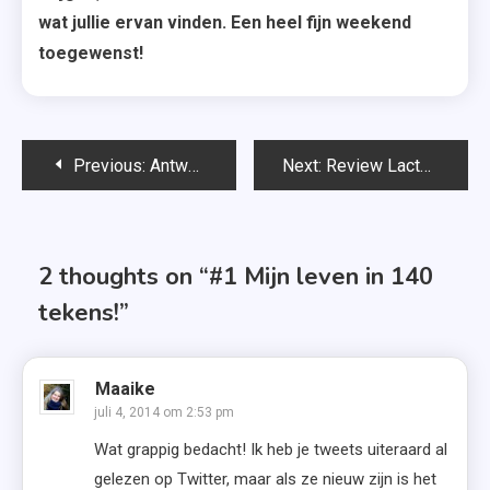
wat jullie ervan vinden. Een heel fijn weekend
toegewenst!
Bericht
Previous:
Antwoorden Ask me Anything
Next:
Review Lactacyd Verfrissende Wasgel en Intieme Doekjes
navigatie
2 thoughts on “
#1 Mijn leven in 140
tekens!
”
Maaike
juli 4, 2014 om 2:53 pm
Wat grappig bedacht! Ik heb je tweets uiteraard al
gelezen op Twitter, maar als ze nieuw zijn is het