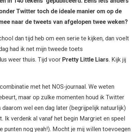
en in 140 tekens’ gepubliceerd. Eens iets anders
onder Twitter toch de ideale manier om op de
 je mee naar de tweets van afgelopen twee weken?
school dan tijd heb om een serie te kijken, dan voelt
ag had ik net mijn tweede toets
us weer thuis. Tijd voor
Pretty Little Liars
. Kijk jij
n combinatie met het NOS-journaal. We weten
gebeurt, maar op zulke momenten houd ik Twitter
daarom wel een dag later (begrijpelijk natuurlijk)
. Ik verdenk al vanaf het begin Margriet en speel
le punten nog yeah!). Mocht je mij willen toevoegen