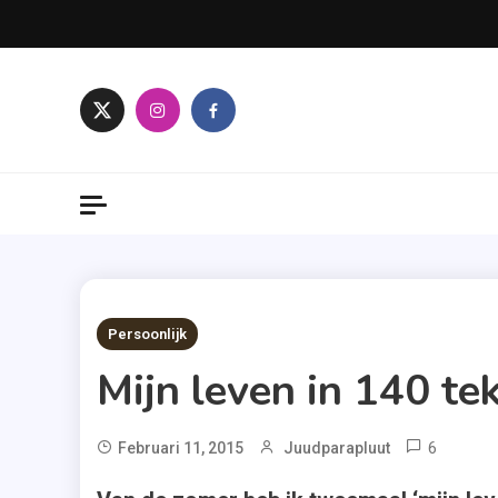
Skip
to
content
3 MINS READ
Persoonlijk
Mijn leven in 140 te
6
Februari 11, 2015
Juudparapluut