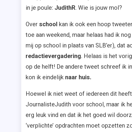
in je poule:
JudithR
. Wie is jouw mol?
Over
school
kan ik ook een hoop tweeten
toe aan weekend, maar helaas had ik nog
mij op school in plaats van SLB’er), dat 
redactievergadering
. Helaas is het vor
op de helft! De andere tweet schreef ik i
kon ik eindelijk
naar huis.
Hoewel ik niet weet of iedereen dit heeft
JournalisteJudith voor school, maar ik h
erg leuk vind en dat ik het goed wil doorze
‘verplichte’ opdrachten moet opzetten zo