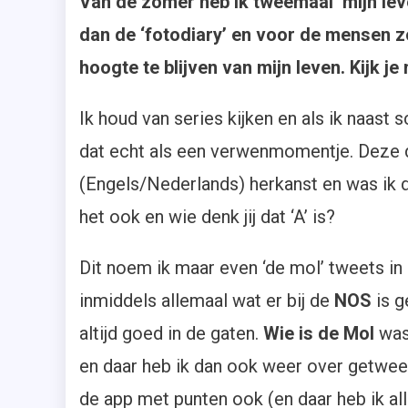
Van de zomer heb ik tweemaal ‘mijn lev
dan de ‘fotodiary’ en voor de mensen z
hoogte te blijven van mijn leven. Kijk
Ik houd van series kijken en als ik naast 
dat echt als een verwenmomentje. Deze d
(Engels/Nederlands) herkanst en was ik d
het ook en wie denk jij dat ‘A’ is?
Dit noem ik maar even ‘de mol’ tweets i
inmiddels allemaal wat er bij de
NOS
is 
altijd goed in de gaten.
Wie is de Mol
was 
en daar heb ik dan ook weer over getweet
de app met punten ook (en daar heb ik al