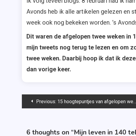
Ik volg teveel blogs: 8 februari had ik na
Avonds heb ik alle artikelen gelezen en s
week ook nog bekeken worden. ’s Avonds w
Dit waren de afgelopen twee weken in 1
mijn tweets nog terug te lezen en om z
twee weken. Daarbij hoop ik dat ik deze
dan vorige keer.
Bericht
Previous:
15 hoogtepuntjes van afgelopen week
navigatie
6 thoughts on “
Mijn leven in 140 te