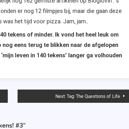
melijk nog 162 gemiste artikelen op Bloglovin’. ’s
tonden er nog 12 filmpjes bij, maar die gaan deze
as het tijd voor pizza. Jam, jam..
40 tekens of minder. Ik vond het heel leuk om
o nog eens terug te blikken naar de afgelopen
 ‘mijn leven in 140 tekens’ langer ga volhouden
Next:
Tag: The Questions of Life
kens! #3
”