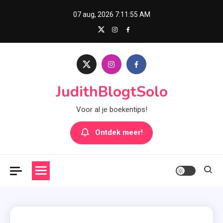
Skip
07 aug, 2026
7:11:56 AM
to
content
JudithBlogtSolo
Voor al je boekentips!
Ontdek meer!