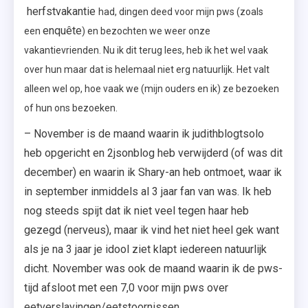
herfstvakantie
had, dingen deed voor mijn pws (zoals
enquête
een
) en bezochten we weer onze
vakantievrienden. Nu ik dit terug lees, heb ik het wel vaak
over hun maar dat is helemaal niet erg natuurlijk. Het valt
alleen wel op, hoe vaak we (mijn ouders en ik) ze bezoeken
of hun ons bezoeken.
– November is de maand waarin ik judithblogtsolo
heb opgericht en 2jsonblog heb verwijderd (of was dit
december) en waarin ik Shary-an heb ontmoet, waar ik
in september inmiddels al 3 jaar fan van was. Ik heb
nog steeds spijt dat ik niet veel tegen haar heb
gezegd (nerveus), maar ik vind het niet heel gek want
als je na 3 jaar je idool ziet klapt iedereen natuurlijk
dicht. November was ook de maand waarin ik de pws-
tijd afsloot met een 7,0 voor mijn pws over
eetverslavingen/eetstoornissen.