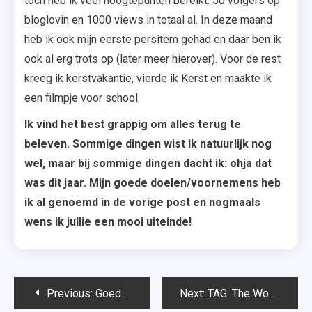
toch heb ik veel hoogtepunten bereikt: 50 volgers op
bloglovin en 1000 views in totaal al. In deze maand
heb ik ook mijn eerste persitem gehad en daar ben ik
ook al erg trots op (later meer hierover). Voor de rest
kreeg ik kerstvakantie, vierde ik Kerst en maakte ik
een filmpje voor school.
Ik vind het best grappig om alles terug te
beleven. Sommige dingen wist ik natuurlijk nog
wel, maar bij sommige dingen dacht ik: ohja dat
was dit jaar. Mijn goede doelen/voornemens heb
ik al genoemd in de vorige post en nogmaals
wens ik jullie een mooi uiteinde!
Bericht
Previous:
Goede voornemens/doelen voor 2014
Next:
TAG: The Wonderfull Project