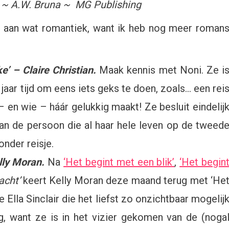
n ~ A.W. Bruna ~ MG Publishing
nt aan wat romantiek, want ik heb nog meer roman
’ – Claire Christian.
Maak kennis met Noni. Ze i
9 jaar tijd om eens iets geks te doen, zoals… een rei
 en wie – háár gelukkig maakt! Ze besluit eindelij
an de persoon die al haar hele leven op de tweed
onder reisje.
elly Moran.
Na
‘Het begint met een blik’
,
‘Het begin
acht’
keert Kelly Moran deze maand terug met ‘He
 Ella Sinclair die het liefst zo onzichtbaar mogelij
ig, want ze is in het vizier gekomen van de (noga