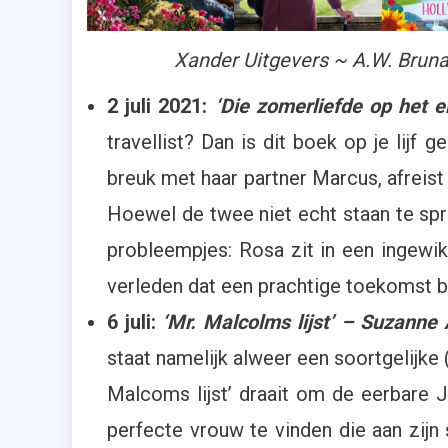
Thrillers
,
Xander Uitgevers ~ A.W. Brun
Xander
Uitgever
2 juli 2021:
‘Die zomerliefde op het e
,
travellist? Dan is dit boek op je lijf 
Young
Adults
breuk met haar partner Marcus, afreis
,
Hoewel de twee niet echt staan te spr
Zomer
2021
probleempjes: Rosa zit in een ingewik
verleden dat een prachtige toekomst 
6 juli:
‘Mr. Malcolms lijst’ – Suzanne 
staat namelijk alweer een soortgelijke
Malcoms lijst’ draait om de eerbare
perfecte vrouw te vinden die aan zijn 