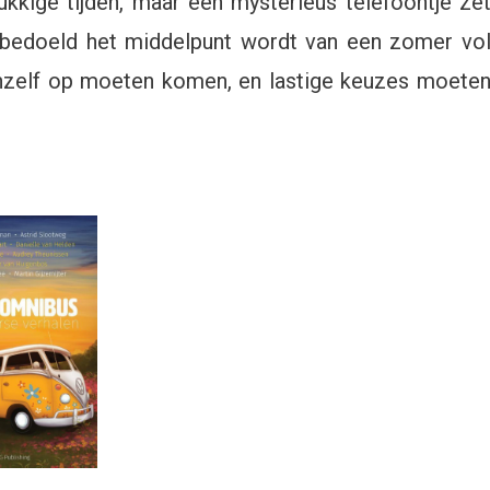
lukkige tijden, maar één mysterieus telefoontje ze
onbedoeld het middelpunt wordt van een zomer vo
chzelf op moeten komen, en lastige keuzes moete