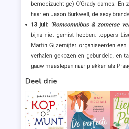
bemoeizuchtige) O’Grady-dames. En z
haar en Jason Burkwell, de sexy brandw
13 juli:
‘Romcomnibus & zomerse ver
bijna niet gemist hebben: toppers L
Martin Gijzemijter organiseerden een 
verhalen gekozen en gebundeld, en tad
gauw meeslepen naar plekken als Praag,
Deel drie