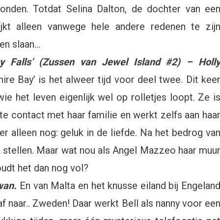
evonden. Totdat Selina Dalton, de dochter van ee
ijkt alleen vanwege hele andere redenen te zij
ten slaan…
 Falls’ (Zussen van Jewel Island #2) – Holl
ire Bay’ is het alweer tijd voor deel twee. Dit kee
ie het leven eigenlijk wel op rolletjes loopt. Ze i
te contact met haar familie en werkt zelfs aan haa
er alleen nog: geluk in de liefde. Na het bedrog va
te stellen. Maar wat nou als Angel Mazzeo haar muu
udt het dan nog vol?
Swan.
En van Malta en het knusse eiland bij Engelan
 naar.. Zweden! Daar werkt Bell als nanny voor ee