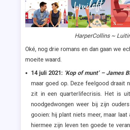
HarperCollins ~ Luiti
Oké, nog drie romans en dan gaan we ech
moeite waard.
14 juli 2021:
‘Kop of munt’ – James B
maar goed op. Deze feelgood draait na
zit in een quarterlifecrisis. Het is u
noodgedwongen weer bij zijn ouders 
gooien: hij plant niets meer, maar laat
hiermee zijn leven ten goede te ver