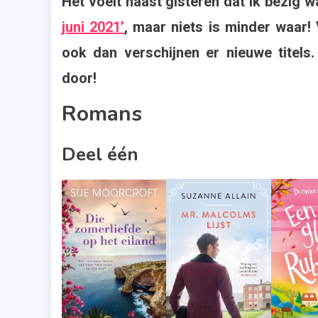
Het voelt haast gisteren dat ik bezig 
Bruna
,
juni 2021’
, maar niets is minder waar! 
HarperCo
ook dan verschijnen er nieuwe titels
,
door!
Juli
2021
Romans
,
Nieuwe
Deel één
Boeken
,
Overzich
,
Romans
,
Suzanne
Vermeer
,