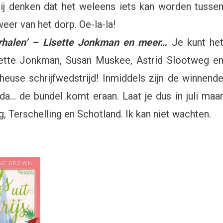
ij denken dat het weleens iets kan worden tusse
eer van het dorp. Oe-la-la!
halen’ – Lisette Jonkman en meer…
Je kunt he
isette Jonkman, Susan Muskee, Astrid Slootweg e
heuse schrijfwedstrijd! Inmiddels zijn de winnend
a… de bundel komt eraan. Laat je dus in juli maa
 Terschelling en Schotland. Ik kan niet wachten.