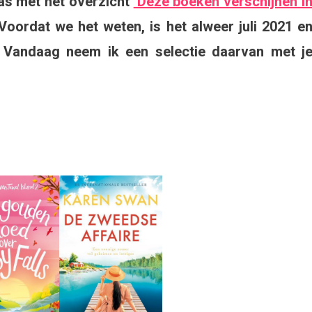
was met het overzicht
‘Deze boeken verschijnen i
Voordat we het weten, is het alweer juli 2021 e
llins
. Vandaag neem ik een selectie daarvan met j
t