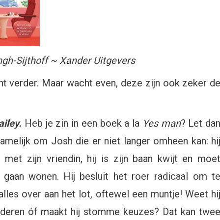
ngh-Sijthoff ~ Xander Uitgevers
t verder. Maar wacht even, deze zijn ook zeker d
ailey.
Heb je zin in een boek a la
Yes man
? Let da
melijk om Josh die er niet langer omheen kan: hi
it met zijn vriendin, hij is zijn baan kwijt en moe
gaan wonen. Hij besluit het roer radicaal om t
 alles over aan het lot, oftewel een muntje! Weet hi
anderen óf maakt hij stomme keuzes? Dat kan twe