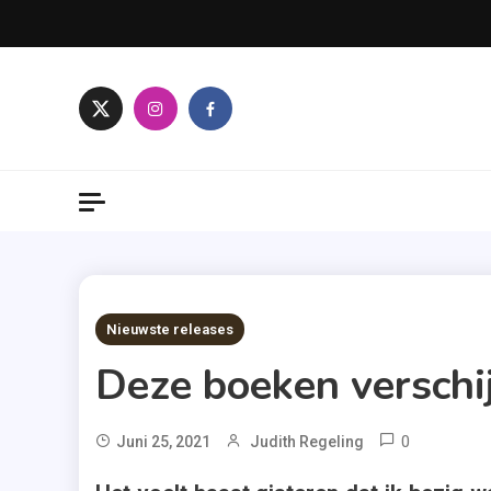
Skip
to
content
11 MINS READ
Nieuwste releases
Deze boeken verschij
0
Tagge
Juni 25, 2021
Judith Regeling
A.W.