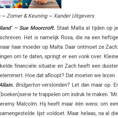
a ~ Zomer & Keuning ~ Xander Uitgevers
s
iland’ – Sue Moorcroft.
Staat Malta al tijden op j
geschreven. Het is namelijk Rosa, die na een heftig
t naar haar moeder op Malta. Daar ontmoet ze Zach
ingen om te daten, springt er een vonk over. Klein
kelde financiële situatie en Zach heeft een duiste
belemmert. Hoe dat afloopt? Dat moeten we lezen.
Allain.
Bridgerton
verslonden? Let dan maar op. E
 (boeken)serie te trappelen om indruk te maken. ‘Mr
 Jeremy Malcolm. Hij heeft maar één wens: om ee
samengestelde lijst voldoet. Maar helaas, na al di