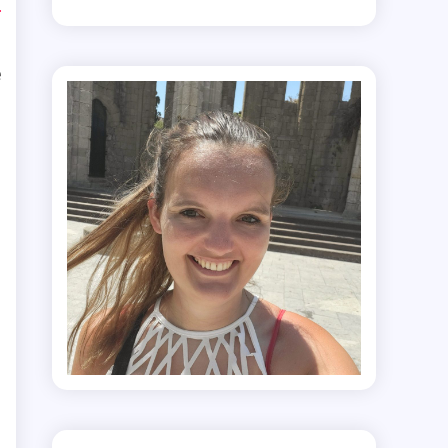
n
n
e