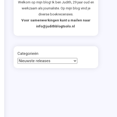
Welkom op mijn blog! Ik ben Judith, 29 jaar oud en
werkzaam als journaliste. Op mijn blog vind je
diverse boekrecensies.
Voor samenwerkingen kunt u mailen naar
info@judithblogtsolo.nl
e
e
.
Categorieën
e
r
r
.
n
e