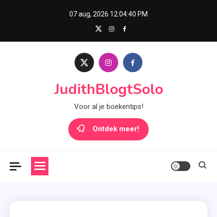
Skip
07 aug, 2026
12:04:40 PM
to
content
JudithBlogtSolo
Voor al je boekentips!
Ontdek meer!