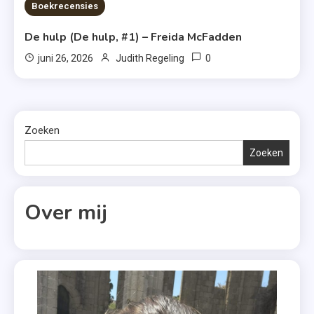
7 MINS READ
Boekrecensies
De hulp (De hulp, #1) – Freida McFadden
0
juni 26, 2026
Judith Regeling
Zoeken
Zoeken
Over mij