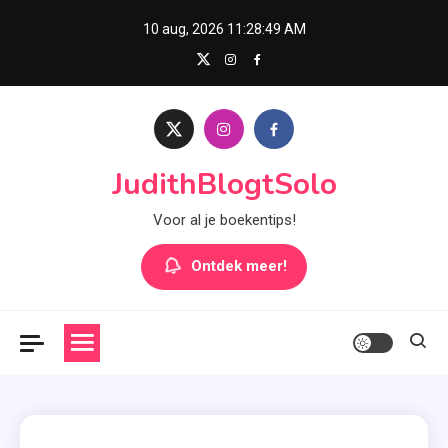
Skip
10 aug, 2026
11:28:50 AM
to
content
JudithBlogtSolo
Voor al je boekentips!
Ontdek meer!