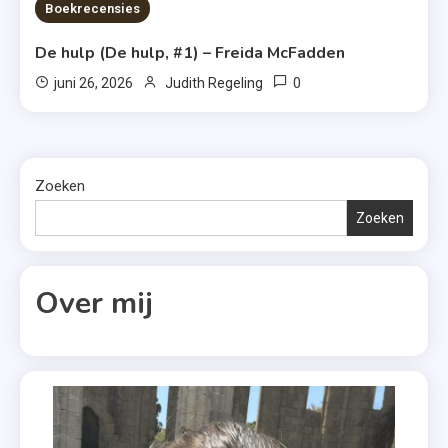
7 MINS READ
Boekrecensies
De hulp (De hulp, #1) – Freida McFadden
0
juni 26, 2026
Judith Regeling
Zoeken
Zoeken
Over mij