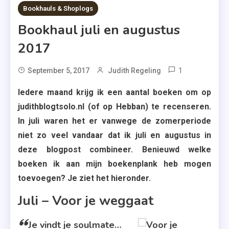
13 MINS READ
Bookhauls & Shoplogs
Bookhaul juli en augustus
2017
1
Tagged
September 5, 2017
Judith Regeling
Alles
Iedere maand krijg ik een aantal boeken om op
Wat
judithblogtsolo.nl (of op Hebban) te recenseren.
Je
In juli waren het er vanwege de zomerperiode
Lief
niet zo veel vandaar dat ik juli en augustus in
Is
,
deze blogpost combineer. Benieuwd welke
Duet
boeken ik aan mijn boekenplank heb mogen
Met
toevoegen? Je ziet het hieronder.
Jou
Juli – Voor je weggaat
,
Een
Je vindt je soulmate…
Zomer