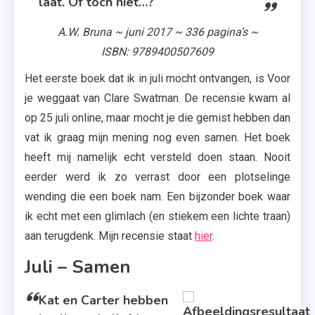
laat. Of toch niet…?
,
A.W. Bruna ~ juni 2017 ~ 336 pagina’s ~
Voor Je
Weggaat
ISBN: 9789400507609
Het eerste boek dat ik in juli mocht ontvangen, is Voor
je weggaat van Clare Swatman. De recensie kwam al
op 25 juli online, maar mocht je die gemist hebben dan
vat ik graag mijn mening nog even samen. Het boek
heeft mij namelijk echt versteld doen staan. Nooit
eerder werd ik zo verrast door een plotselinge
wending die een boek nam. Een bijzonder boek waar
ik echt met een glimlach (en stiekem een lichte traan)
aan terugdenk. Mijn recensie staat
hier
.
Juli – Samen
Kat en Carter hebben