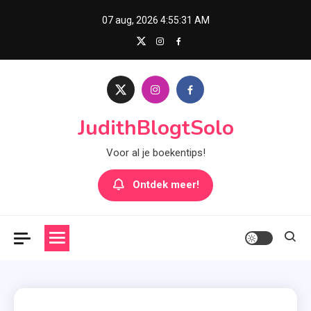
Skip
07 aug, 2026
4:55:31 AM
to
content
JudithBlogtSolo
Voor al je boekentips!
Ontdek meer!