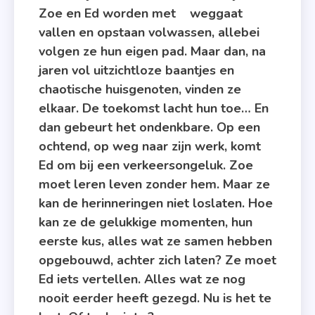
Zoe en Ed worden met
In
vallen en opstaan volwassen, allebei
Parijs
volgen ze hun eigen pad. Maar dan, na
,
jaren vol uitzichtloze baantjes en
Goede
chaotische huisgenoten, vinden ze
Dochter
elkaar. De toekomst lacht hun toe… En
,
dan gebeurt het ondenkbare. Op een
Liefde Met
Gebruiksaa
ochtend, op weg naar zijn werk, komt
,
Ed om bij een verkeersongeluk. Zoe
Samen
moet leren leven zonder hem. Maar ze
,
kan de herinneringen niet loslaten. Hoe
Stilte
kan ze de gelukkige momenten, hun
,
eerste kus, alles wat ze samen hebben
Veel
opgebouwd, achter zich laten? Ze moet
Liefs
Ed iets vertellen. Alles wat ze nog
Lara
nooit eerder heeft gezegd. Nu is het te
Jean