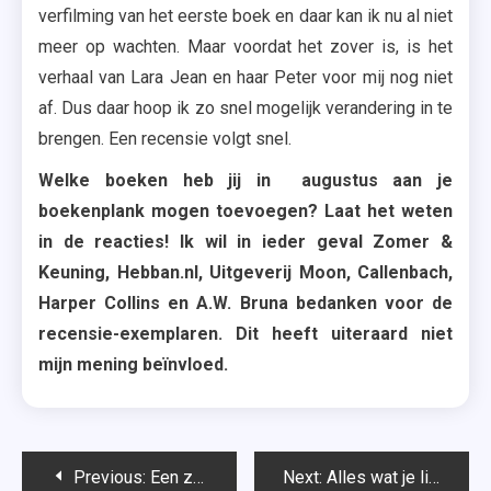
verfilming van het eerste boek en daar kan ik nu al niet
meer op wachten. Maar voordat het zover is, is het
verhaal van Lara Jean en haar Peter voor mij nog niet
af. Dus daar hoop ik zo snel mogelijk verandering in te
brengen. Een recensie volgt snel.
Welke boeken heb jij in augustus aan je
boekenplank mogen toevoegen? Laat het weten
in de reacties! Ik wil in ieder geval Zomer &
Keuning, Hebban.nl, Uitgeverij Moon, Callenbach,
Harper Collins en A.W. Bruna bedanken voor de
recensie-exemplaren. Dit heeft uiteraard niet
mijn mening beïnvloed.
Bericht
Previous:
Een zomer in Parijs – Denise Grover Swank
Next:
Alles wat je lief is – Nicola Yoon