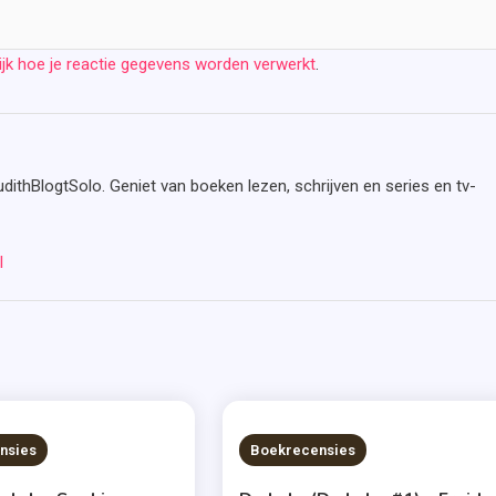
ijk hoe je reactie gegevens worden verwerkt
.
udithBlogtSolo. Geniet van boeken lezen, schrijven en series en tv-
l
S READ
7 MINS READ
nsies
Boekrecensies