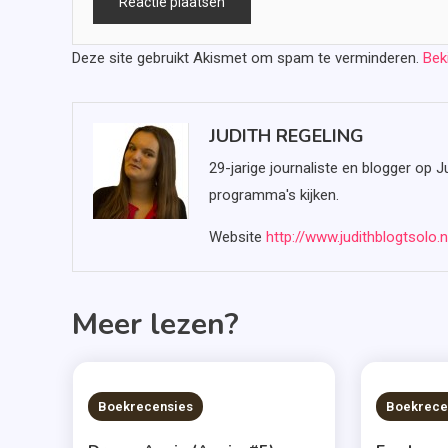
Deze site gebruikt Akismet om spam te verminderen.
Bek
JUDITH REGELING
29-jarige journaliste en blogger op J
programma's kijken.
Website
http://www.judithblogtsolo.n
Meer lezen?
6 MINS READ
6 MIN
Boekrecensies
Boekrece