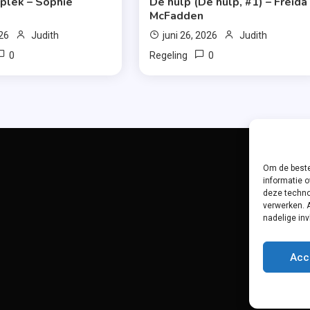
 plek – Sophie
De hulp (De hulp, #1) – Freida
McFadden
026
Judith
juni 26, 2026
Judith
0
0
Regeling
Om de beste
informatie o
deze techno
verwerken. 
nadelige in
Acc