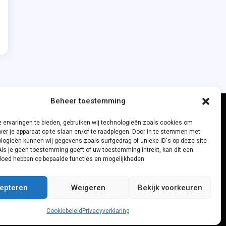
Beheer toestemming
 ervaringen te bieden, gebruiken wij technologieën zoals cookies om
ver je apparaat op te slaan en/of te raadplegen. Door in te stemmen met
logieën kunnen wij gegevens zoals surfgedrag of unieke ID's op deze site
Als je geen toestemming geeft of uw toestemming intrekt, kan dit een
vloed hebben op bepaalde functies en mogelijkheden.
epteren
Weigeren
Bekijk voorkeuren
Cookiebeleid
Privacyverklaring