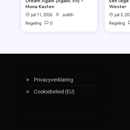
Dream Again (Again, #5) –
Een lege
Mona Kasten
Wester
juli 11, 2026
Judith
juli 3, 2
0
Regeling
Regeling
Privacyverklaring
Cookiebeleid (EU)