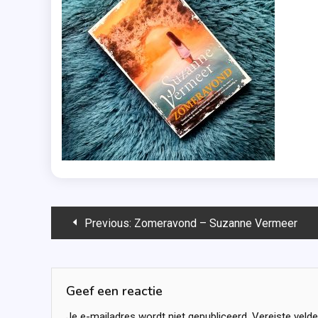
Bericht
Previous:
Zomeravond – Suzanne Vermeer
navigatie
Geef een reactie
Je e-mailadres wordt niet gepubliceerd.
Vereiste veld