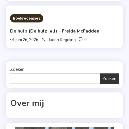
7 MINS READ
Boekrecensies
De hulp (De hulp, #1) – Freida McFadden
0
juni 26, 2026
Judith Regeling
Zoeken
Zoeken
Over mij