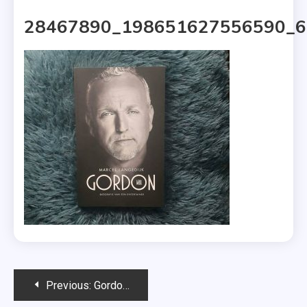
1 MIN READ
28467890_198651627556590_6
Bericht
Previous:
Gordon – Marcel Langedijk