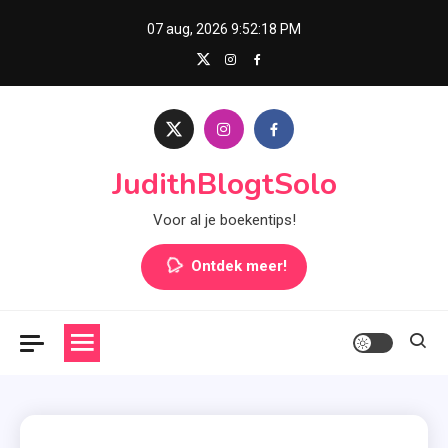
Skip
07 aug, 2026
9:52:18 PM
to
content
JudithBlogtSolo
Voor al je boekentips!
Ontdek meer!