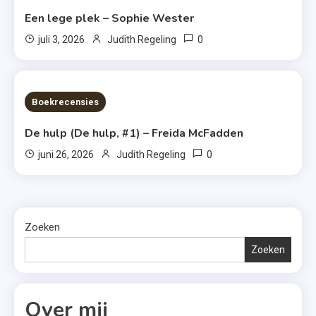
Een lege plek – Sophie Wester
0
juli 3, 2026
Judith Regeling
7 MINS READ
Boekrecensies
De hulp (De hulp, #1) – Freida McFadden
0
juni 26, 2026
Judith Regeling
Zoeken
Zoeken
Over mij