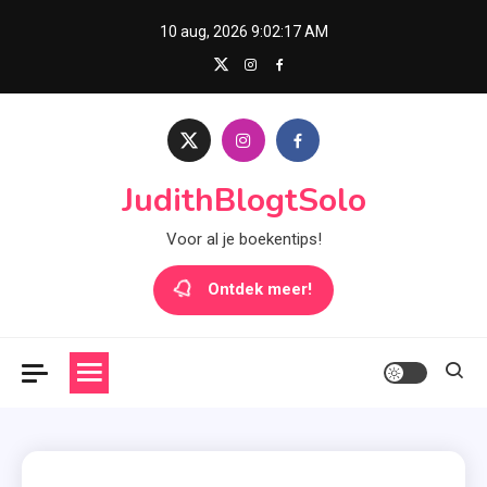
Skip
10 aug, 2026
9:02:18 AM
to
content
JudithBlogtSolo
Voor al je boekentips!
Ontdek meer!