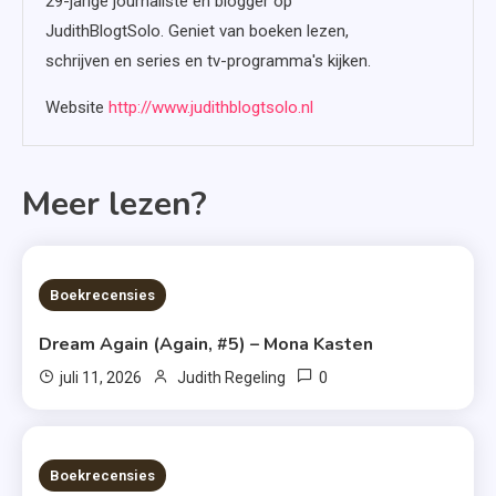
29-jarige journaliste en blogger op
JudithBlogtSolo. Geniet van boeken lezen,
schrijven en series en tv-programma's kijken.
Website
http://www.judithblogtsolo.nl
Meer lezen?
6 MINS READ
Boekrecensies
Dream Again (Again, #5) – Mona Kasten
0
juli 11, 2026
Judith Regeling
6 MINS READ
Boekrecensies