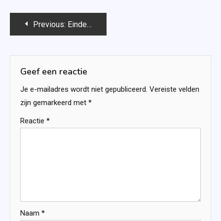
Bericht
Previous:
Eindeloos geluk (Geluk #4) – Saskia M.N. Oudshoorn
navigatie
Geef een reactie
Je e-mailadres wordt niet gepubliceerd.
Vereiste velden
zijn gemarkeerd met
*
Reactie
*
Naam
*