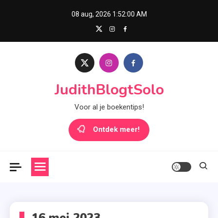
Skip
08 aug, 2026
1:52:00 AM
to
content
JudithBlogtSolo
Voor al je boekentips!
Ontdek meer!
16 mei 2023