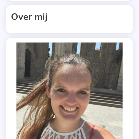
,
Over mij
Exemplaar
,
Harry
Whittaker
,
Lucinda
Riley
,
Slotdeel
,
Xander
Uitgevers