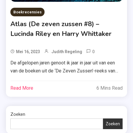
Boekrecensies
Atlas (De zeven zussen #8) –
Lucinda Riley en Harry Whittaker
0
Tagged
Mei 16, 2023
Judith Regeling
Atlas
De afgelopen jaren genoot ik jaar in jaar uit van een
,
van de boeken uit de ‘De Zeven Zussen’-reeks van
Boek
Lucinda Riley. Maar hoe is ‘Atlas’, het langverwachte
Gekocht
slotdeel van Lucinda Riley en Harry Whittaker? Ik
Read More
6 Mins Read
,
vertel je er alles over. Atlas, het achtste en laatste
Boekenreeks
deel in de Zeven zussen-serie van Lucinda Riley,
,
vertelt […]
Zoeken
De
Zeven
Zoeken
Zussen