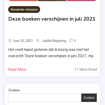
Nieuwste releases
Deze boeken verschijnen in juli 2021
0
Tagged
Juni 25, 2021
Judith Regeling
A.W.
Het voelt haast gisteren dat ik bezig was met het
Bruna
overzicht ‘Deze boeken verschijnen in juni 2021’, maar
,
niets is minder waar! Voordat we het weten, is het
HarperCollins
alweer juli 2021 en ook dan verschijnen er nieuwe
Read More
11 Mins Read
,
titels. Vandaag neem ik een selectie daarvan met je
Juli
door! Romans Deel één Xander Uitgevers ~ A.W.
2021
Bruna […]
,
Zoeken
Nieuwe
Zoeken
Boeken