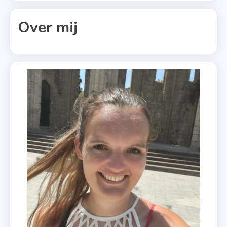
,
Overzicht
Over mij
,
Romans
,
Suzanne
Vermeer
,
Thrillers
,
Xander
Uitgevers
,
Young
Adults
,
Zomer