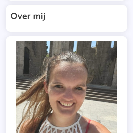
Deel
2
Over mij
,
Mona
Kasten
,
New
Adult
,
Recensie
,
Trust
Again
,
Uitgeverij
Boekerij