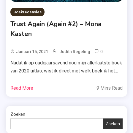
Boekrecensies
Trust Again (Again #2) – Mona
Kasten
0
Tagged
Januari 15, 2021
Judith Regeling
Again-
Nadat ik op oudejaarsavond nog mijn allerlaatste boek
Serie
van 2020 uitlas, wist ik direct met welk boek ik het
,
nieuwe jaar zou gaan starten: ‘Trust Again’ van Mona
Boek
Kasten. Ik heb zo veel goeds over dit boek gehoord
Read More
9 Mins Read
4
dat ik niet meer kon wachten. Benieuwd of ik positief
,
verrast ben of toch een tikkeltje teleurgesteld? […]
Boekerij
,
Zoeken
Boekrecensi
Zoeken
,