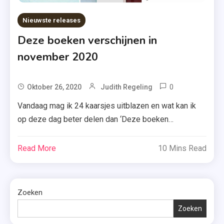
Nieuwste releases
Deze boeken verschijnen in
november 2020
0
Tagged
Oktober 26, 2020
Judith Regeling
A.W.
Vandaag mag ik 24 kaarsjes uitblazen en wat kan ik
Bruna
op deze dag beter delen dan ‘Deze boeken
,
verschijnen in november 2020’? Ik vind dit persoonlijk
Boeken
zelf één van de leukste rubrieken op mijn blog, dus
Read More
10 Mins Read
,
kijk maar weer lekker mee. Zie je een boek dat je wel
Boeken
aanspreekt? Klik dan vooral op de cover. […]
November
,
Zoeken
Boekerij
Zoeken
,