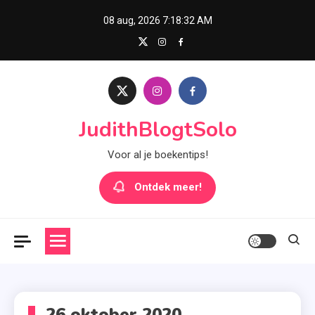
Skip
08 aug, 2026
7:18:32 AM
to
content
JudithBlogtSolo
Voor al je boekentips!
Ontdek meer!
26 oktober 2020