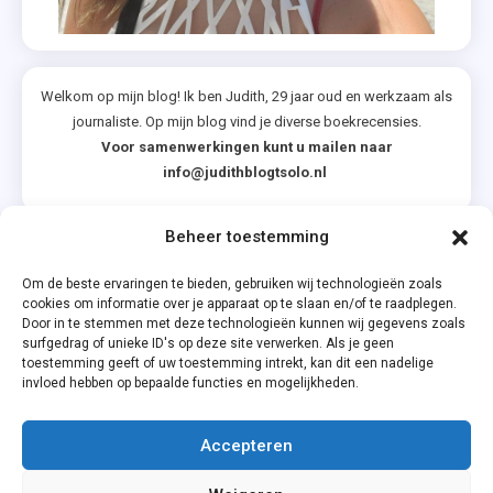
,
Tot
Snel
Welkom op mijn blog! Ik ben Judith, 29 jaar oud en werkzaam als
,
journaliste. Op mijn blog vind je diverse boekrecensies.
Winterboeke
Voor samenwerkingen kunt u mailen naar
,
info@judithblogtsolo.nl
Xander
,
Beheer toestemming
Zomer
Categorieën
&
Om de beste ervaringen te bieden, gebruiken wij technologieën zoals
Keuning
cookies om informatie over je apparaat op te slaan en/of te raadplegen.
Door in te stemmen met deze technologieën kunnen wij gegevens zoals
surfgedrag of unieke ID's op deze site verwerken. Als je geen
toestemming geeft of uw toestemming intrekt, kan dit een nadelige
invloed hebben op bepaalde functies en mogelijkheden.
Accepteren
Privacyverklaring