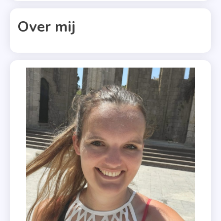
Holly
Martin
Over mij
,
Kerst
,
Kiki
Van
Dijk
,
Koen
Kardashian
,
Op
Glas
Ijs
,
Releases