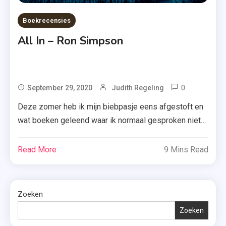
Boekrecensies
All In – Ron Simpson
0
Tagged
September 29, 2020
Judith Regeling
All
Deze zomer heb ik mijn biebpasje eens afgestoft en
In
wat boeken geleend waar ik normaal gesproken niet
,
zo snel aan toe kom. Zo las je eerder al wat ik vond
Boek
van ‘Mijn leven na jou’ en vandaag bespreek ik ‘All in’
Read More
9 Mins Read
,
van Ron Simpson. Lees snel wat ik van dat boek vond.
Hartjes
“Mijn vader vroeg […]
,
Zoeken
Liefdesve
,
Zoeken
Meeslepe