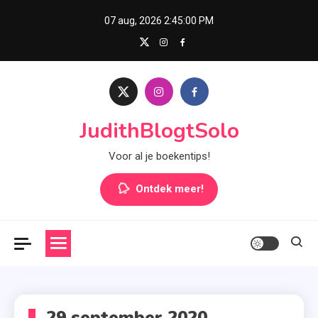
Skip
07 aug, 2026
2:45:00 PM
to
content
JudithBlogtSolo
Voor al je boekentips!
Ontdek meer!
29 september 2020