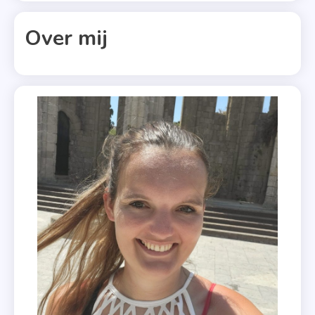
,
P.S.
Over mij
Ik
Hou
Van
Je
,
Roman
,
Rouwen
,
Uitgeverij
Prometheus