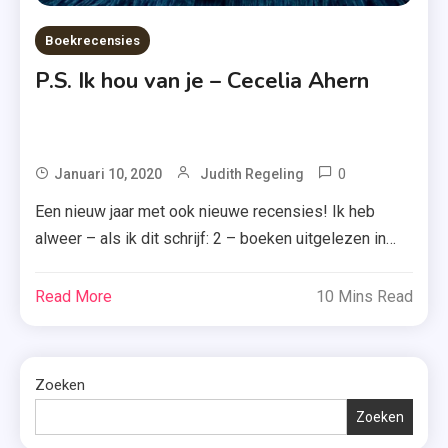
Boekrecensies
P.S. Ik hou van je – Cecelia Ahern
0
Tagged
Januari 10, 2020
Judith Regeling
Boek
Een nieuw jaar met ook nieuwe recensies! Ik heb
,
alweer – als ik dit schrijf: 2 – boeken uitgelezen in
Cecelia
2020 en dat zet ik natuurlijk voort. Maar ben je
Ahern
benieuwd wat ik van het eerste boek ‘P.S. Ik hou van
Read More
10 Mins Read
,
je’ van Cecelia Ahern vond? Lees dan snel door. Holly
De
en Gerry zijn een […]
P.S. I
Love
Zoeken
You
Zoeken
Club