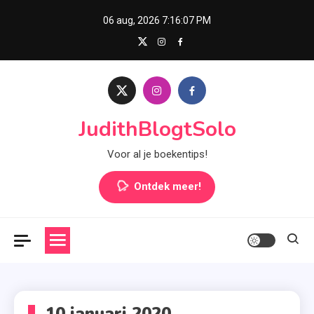
Skip
06 aug, 2026
7:16:07 PM
to
content
JudithBlogtSolo
Voor al je boekentips!
Ontdek meer!
10 januari 2020