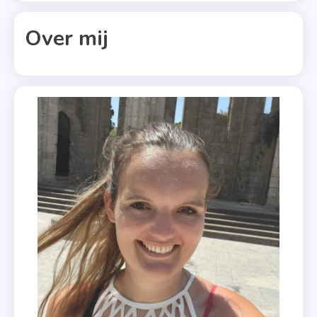
Lauren
Myracle
Over mij
,
Let It
Snow
,
Maureen
Johnson
,
Netflix
,
Winter
2019
,
Winterfilm