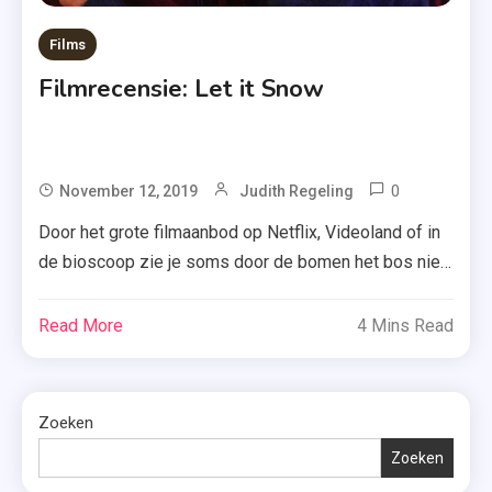
Films
Filmrecensie: Let it Snow
0
Tagged
November 12, 2019
Judith Regeling
Boekverfi
Door het grote filmaanbod op Netflix, Videoland of in
,
de bioscoop zie je soms door de bomen het bos niet
John
meer. Welke film is nu de moeite waard en welke kun
Green
je beter overslaan? Tijd om daar mijn mening over te
Read More
4 Mins Read
,
geven. Vanaf vandaag introduceer ik namelijk iets
Kerst
nieuws op mijn blog: filmrecensies! En ik […]
2019
,
Zoeken
Kerstfilm
Zoeken
,