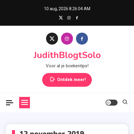
Skip
10 aug, 2026
8:26:04 AM
to
content
JudithBlogtSolo
Voor al je boekentips!
Ontdek meer!
12 november 2019