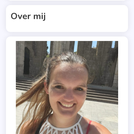
,
Over mij
Recensie
,
Thriller