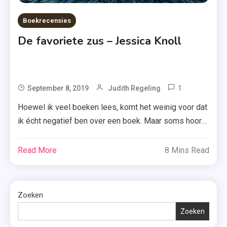
Boekrecensies
De favoriete zus – Jessica Knoll
1
Tagged
September 8, 2019
Judith Regeling
De
Hoewel ik veel boeken lees, komt het weinig voor dat
Favoriete
ik écht negatief ben over een boek. Maar soms hoort
Zus
dat er nu eenmaal bij. Zoals bij ‘De favoriete zus’ van
,
Jessica Knoll. Een boek dat ik met moeite wist uit te
Read More
8 Mins Read
Jessica
lezen. Benieuwd wat ik erover te zeggen heb? Lees
Knoll
dan verder. Als twee […]
,
Programm
Zoeken
,
Zoeken
Realitysho