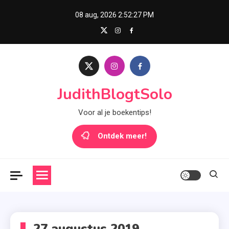
Skip
08 aug, 2026
2:52:27 PM
to
content
JudithBlogtSolo
Voor al je boekentips!
Ontdek meer!
27 augustus 2019