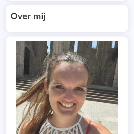
Missverkie
Over mij
,
Netflix
,
Willowdean
,
Young
Adult