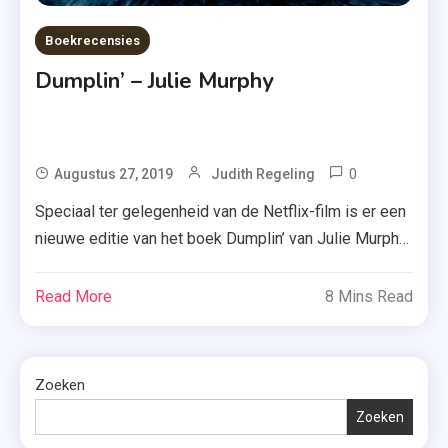
Boekrecensies
Dumplin’ – Julie Murphy
0
Tagged
Augustus 27, 2019
Judith Regeling
Boek
Speciaal ter gelegenheid van de Netflix-film is er een
,
nieuwe editie van het boek Dumplin’ van Julie Murphy
Dumplin
uitgebracht. Benieuwd of ik het verhaal kon
,
waarderen? Lees dan snel mijn recensie hieronder.
Read More
8 Mins Read
Jennifer
Willowdean Dickson heeft een maatje meer en vindt
Aniston
dat geen probleem. Pas als Will een relatie krijgt met
,
haar oogverblindend knappe collega Bo, […]
Zoeken
Julie
Murphy
Zoeken
,