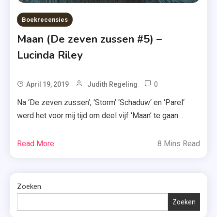
Boekrecensies
Maan (De zeven zussen #5) –
Lucinda Riley
0
Tagged
April 19, 2019
Judith Regeling
De
Na ‘De zeven zussen’, ‘Storm’ ‘Schaduw‘ en ‘Parel‘
Zeven
werd het voor mij tijd om deel vijf ‘Maan’ te gaan
Zussen
lezen. Zal dit boek net zo goed zijn als zijn
,
voorgangers? Ik laat het je uiteraard weer weten.
Read More
8 Mins Read
Gitanos
Lees ook: mijn recensie van ‘De zeven zussen’,
,
‘Storm’, ‘Schaduw’, ‘Parel’, ‘Zon’, ‘De zevende zus’ en
Lucinda
‘Atlas’. Na de dood van […]
Riley
Zoeken
,
Zoeken
Maan