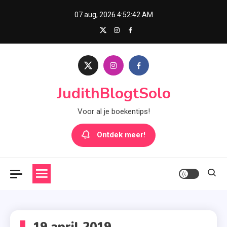
Skip
07 aug, 2026
4:52:42 AM
to
content
JudithBlogtSolo
Voor al je boekentips!
Ontdek meer!
19 april 2019