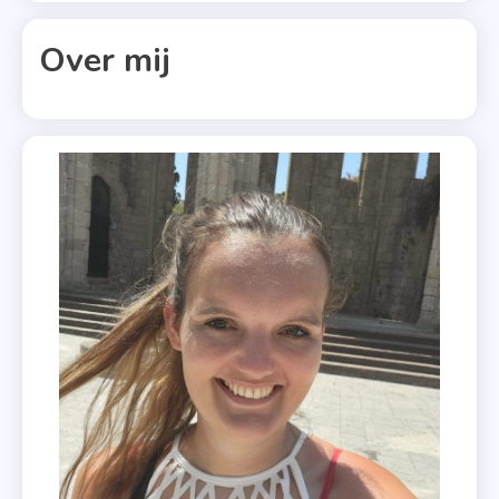
,
Over mij
Spanje
,
Xander
Uitgevers