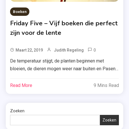
Boeken
Friday Five – Vijf boeken die perfect
zijn voor de lente
0
Tagged
Maart 22, 2019
Judith Regeling
Boeken
De temperatuur stijgt, de planten beginnen met
,
bloeien, de dieren mogen weer naar buiten en Pasen
Friday
staat weer bijna voor de deur. Ik heb het natuurlijk ook
Five
over de start van de lente. Benieuwd welke boeken
Read More
9 Mins Read
,
daar nu echt bij passen? Ik heb een overzichtje voor je
Lente
gemaakt. Duingras – Jackie van Laren Wende Freriks
,
[…]
Zoeken
Lente
2019
Zoeken
,