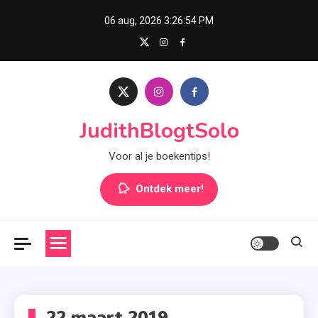
Skip
06 aug, 2026
3:26:54 PM
to
content
JudithBlogtSolo
Voor al je boekentips!
Ontdek meer!
22 maart 2019