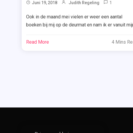
1
Tagg
Juni 19, 2018
Judith Regeling
Babe
Ook in de maand mei vielen er weer een aantal
You
boeken bij mij op de deurmat en nam ik er vanuit mij
Got
stage een aantal mee naar huis. Ik had ze nog niet
This
laten zien (ondanks dat het nu alweer bijna juli is)
,
Read More
4 Mins R
maar beter laat dan nooit. Benieuwd welke boeken i
Bali
heb toegevoegd? Ik […]
,
Bookhau
Mei
,
De
Dag
Van
De
Doden
,
De