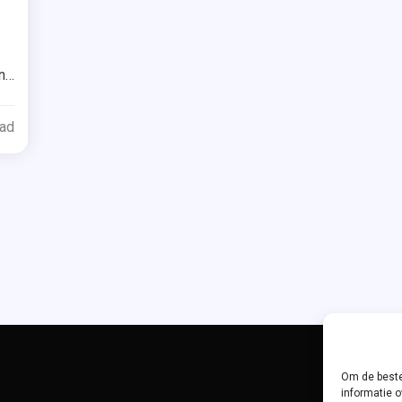
ed
n
ead
k
l
Om de beste
informatie o