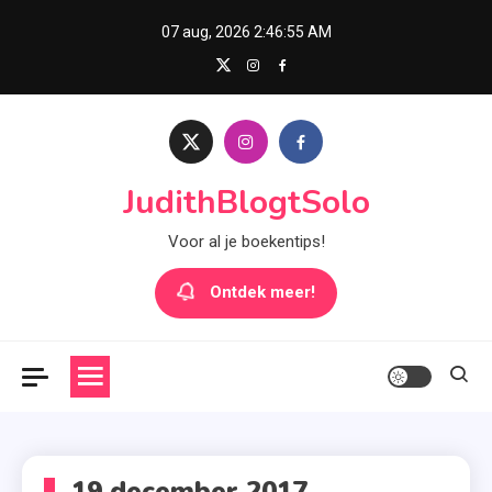
Skip
07 aug, 2026
2:46:55 AM
to
content
JudithBlogtSolo
Voor al je boekentips!
Ontdek meer!
19 december 2017