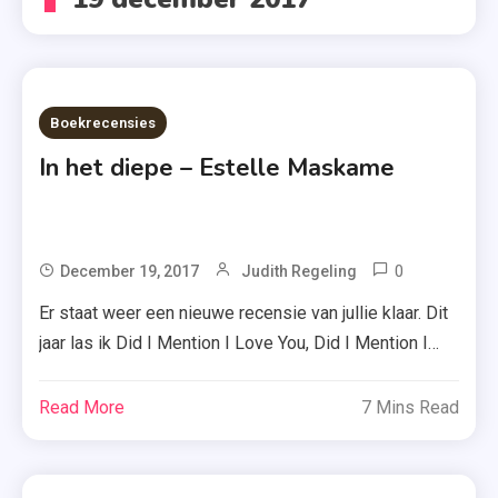
Boekrecensies
In het diepe – Estelle Maskame
0
Tagged
December 19, 2017
Judith Regeling
Estelle
Er staat weer een nieuwe recensie van jullie klaar. Dit
Maskame
jaar las ik Did I Mention I Love You, Did I Mention I
,
Need You en Did I Mention I Miss You van Estelle
In Het
Maskame. Deze reeks vond ik echt perfect, maar
Read More
7 Mins Read
Diepe
geldt dat voor Estelles nieuwe boek In het diepe ook?
,
Je leest het […]
Uitgeverij