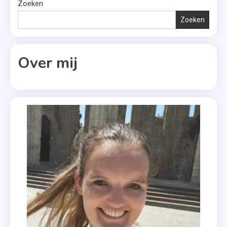
Moon
Zoeken
,
Zoeken
Young
Adult
Over mij