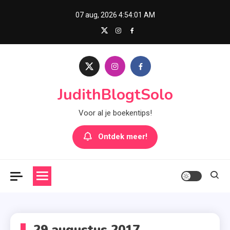
Skip
07 aug, 2026
4:54:01 AM
to
content
JudithBlogtSolo
Voor al je boekentips!
Ontdek meer!
29 augustus 2017