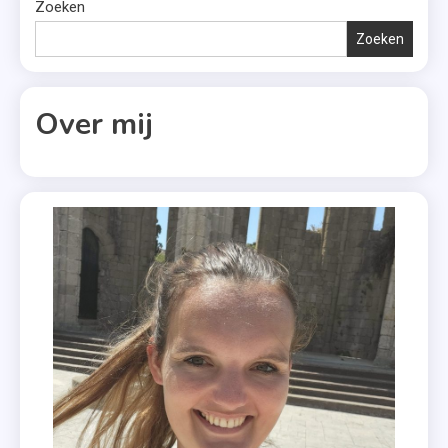
,
Zoeken
Uitgeverij
Zoeken
Luitingh-
Sijthoff
Over mij