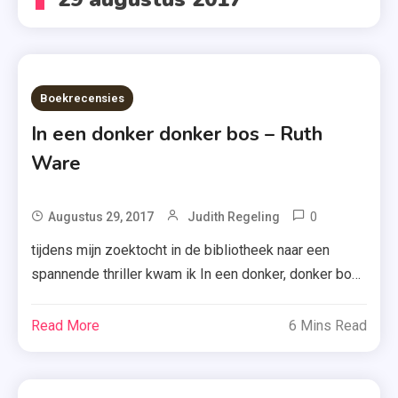
Boekrecensies
In een donker donker bos – Ruth
Ware
0
Tagged
Augustus 29, 2017
Judith Regeling
In Een
tijdens mijn zoektocht in de bibliotheek naar een
Donker
spannende thriller kwam ik In een donker, donker bos
Donker
van Ruth Ware tegen. De cover kwam mij redelijk
Bos
bekend voor, maar de beschrijving op de achterflap
Read More
6 Mins Read
,
wist mij pas te overtuigen. Ik nam dit boek mee en
Ruth
vandaag laat ik je weten wat ik ervan vond. Nora
Ware
wordt, […]