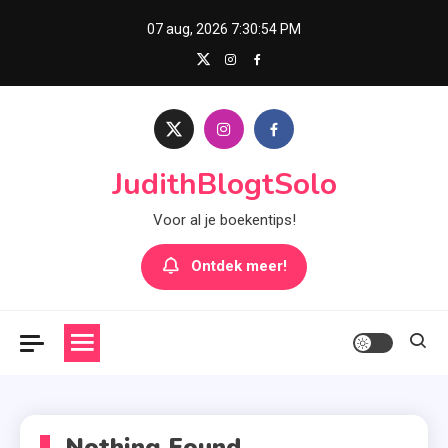
Skip
07 aug, 2026
7:30:54 PM
to
content
JudithBlogtSolo
Voor al je boekentips!
Ontdek meer!
Nothing Found