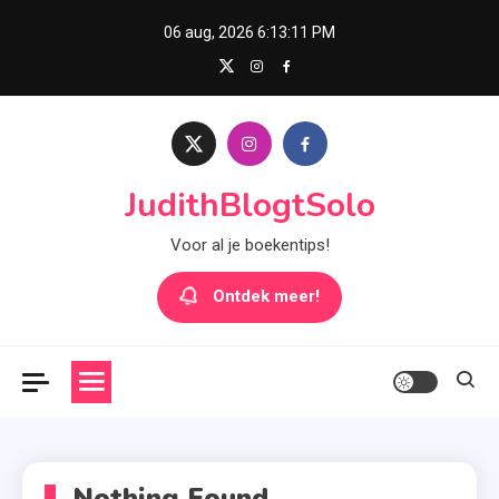
Skip
06 aug, 2026
6:13:11 PM
to
content
JudithBlogtSolo
Voor al je boekentips!
Ontdek meer!
Nothing Found