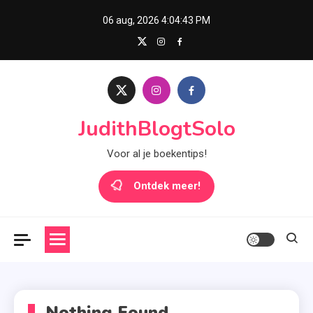
Skip
06 aug, 2026
4:04:43 PM
to
content
JudithBlogtSolo
Voor al je boekentips!
Ontdek meer!
Nothing Found