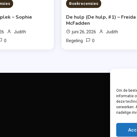
S READ
7 MINS READ
nsies
Boekrecensies
 plek – Sophie
De hulp (De hulp, #1) – Freida
McFadden
026
Judith
juni 26, 2026
Judith
0
0
Regeling
Om de beste
informatie o
deze techno
verwerken. 
nadelige in
Acc