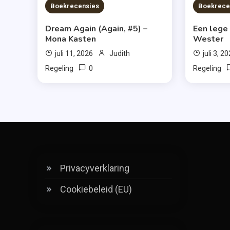
6 MINS READ
6 MIN
Boekrecensies
Boekrece
Dream Again (Again, #5) –
Een lege
Mona Kasten
Wester
juli 11, 2026
Judith
juli 3, 2
0
Regeling
Regeling
Privacyverklaring
Cookiebeleid (EU)