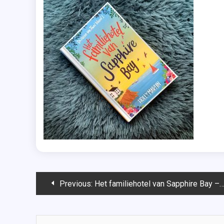
Bericht
Previous:
Het familiehotel van Sapphire Bay – Holly Martin
navigatie