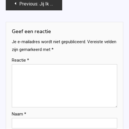
Bericht
Previous:
Jij Ik Alles – Catherine Isaac
navigatie
Geef een reactie
Je e-mailadres wordt niet gepubliceerd.
Vereiste velden
zijn gemarkeerd met
*
Reactie
*
Naam
*