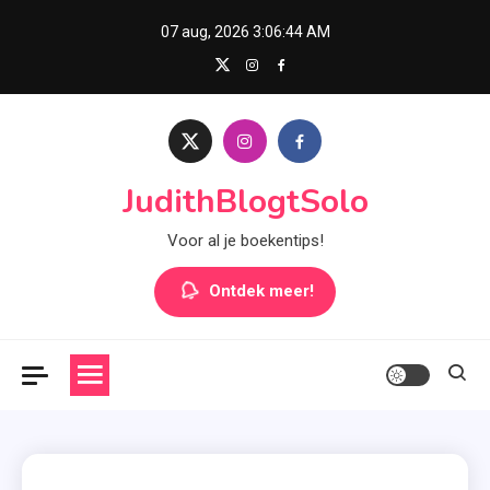
Skip
07 aug, 2026
3:06:45 AM
to
content
JudithBlogtSolo
Voor al je boekentips!
Ontdek meer!