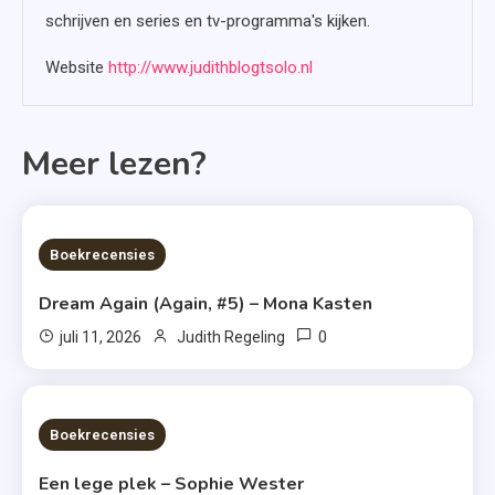
schrijven en series en tv-programma's kijken.
Website
http://www.judithblogtsolo.nl
Meer lezen?
6 MINS READ
Boekrecensies
Dream Again (Again, #5) – Mona Kasten
0
juli 11, 2026
Judith Regeling
6 MINS READ
Boekrecensies
Een lege plek – Sophie Wester