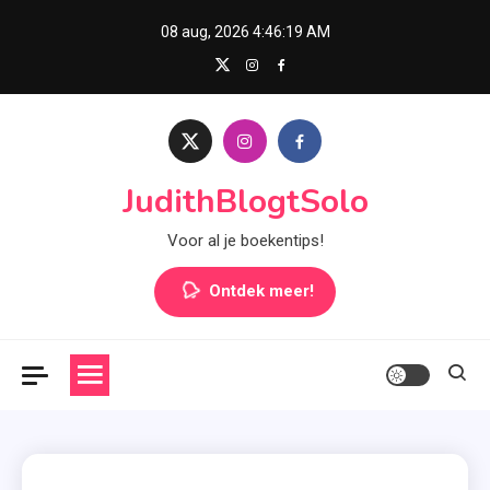
Skip
08 aug, 2026
4:46:20 AM
to
content
JudithBlogtSolo
Voor al je boekentips!
Ontdek meer!