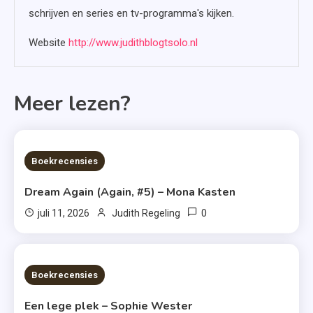
schrijven en series en tv-programma's kijken.
Website
http://www.judithblogtsolo.nl
Meer lezen?
6 MINS READ
Boekrecensies
Dream Again (Again, #5) – Mona Kasten
0
juli 11, 2026
Judith Regeling
6 MINS READ
Boekrecensies
Een lege plek – Sophie Wester