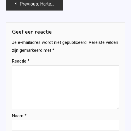
Bericht
Previous:
Hartenbreker (Heart Bones) – Colleen Hoover
navigatie
Geef een reactie
Je e-mailadres wordt niet gepubliceerd.
Vereiste velden
zijn gemarkeerd met
*
Reactie
*
Naam
*