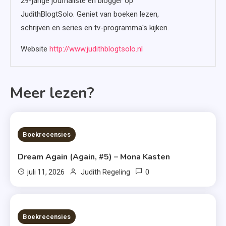
29-jarige journaliste en blogger op
JudithBlogtSolo. Geniet van boeken lezen,
schrijven en series en tv-programma's kijken.
Website
http://www.judithblogtsolo.nl
Meer lezen?
6 MINS READ
Boekrecensies
Dream Again (Again, #5) – Mona Kasten
0
juli 11, 2026
Judith Regeling
6 MINS READ
Boekrecensies