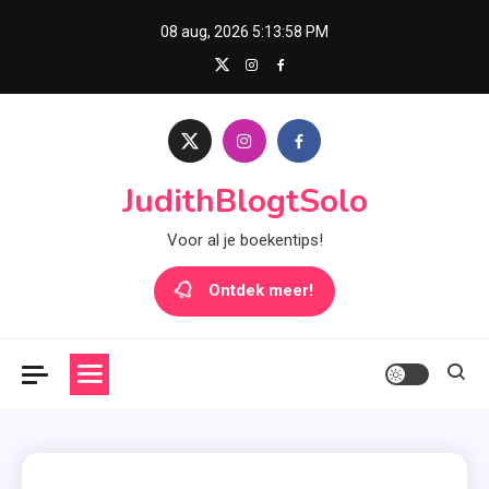
Skip
08 aug, 2026
5:13:59 PM
to
content
JudithBlogtSolo
Voor al je boekentips!
Ontdek meer!