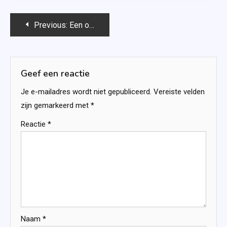
Bericht
Previous:
Een onmogelijke keuze – Clare Mackintosh
navigatie
Geef een reactie
Je e-mailadres wordt niet gepubliceerd.
Vereiste velden
zijn gemarkeerd met
*
Reactie
*
Naam
*